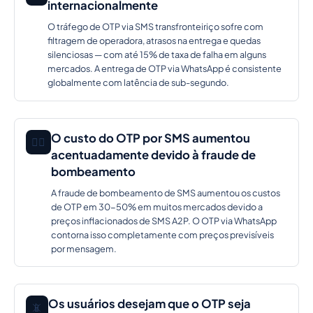
internacionalmente
O tráfego de OTP via SMS transfronteiriço sofre com
filtragem de operadora, atrasos na entrega e quedas
silenciosas — com até 15% de taxa de falha em alguns
mercados. A entrega de OTP via WhatsApp é consistente
globalmente com latência de sub-segundo.
O custo do OTP por SMS aumentou
🕵️‍♂️
acentuadamente devido à fraude de
bombeamento
A fraude de bombeamento de SMS aumentou os custos
de OTP em 30-50% em muitos mercados devido a
preços inflacionados de SMS A2P. O OTP via WhatsApp
contorna isso completamente com preços previsíveis
por mensagem.
Os usuários desejam que o OTP seja
📵