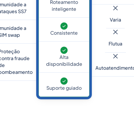
Roteamento
Imunidade a
inteligente
ataques SS7
Varia
Imunidade a
Consistente
SIM swap
Flutua
Proteção
Alta
contra fraude
disponibilidade
de
Autoatendiment
bombeamento
Suporte guiado