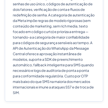
senhas de uso único, códigos de autenticação de
dois fatores, verificação de conta e fluxos de
redefinição de senha. A categoria de autenticação
da Meta impõe regras de modelo rigorosas (sem
conteúdo de marketing, sem rich media, texto
focado em código curto) e prioriza a entrega —
tornando-a a categoria de maior confiabilidade
para códigos de segurança sensíveis ao tempo. A
API de Autenticação do WhatsApp da Message
Central oferece aprovação instantânea de
modelos, suporte a SDK de preenchimento
automático, fallback inteligente para SMS quando
necessário e logs de auditoria de ponta a ponta
para conformidade regulatória. Custo por OTP
mais baixo do que SMS na maioria dos mercados
internacionais e imune a ataques SS7 e de troca de
SIM.