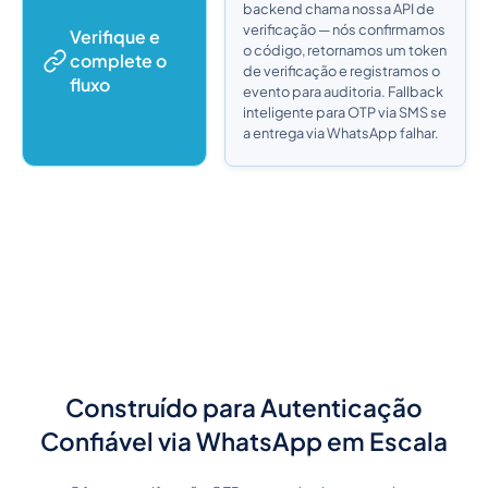
backend chama nossa API de
verificação — nós confirmamos
Verifique e
o código, retornamos um token
complete o
de verificação e registramos o
fluxo
evento para auditoria. Fallback
inteligente para OTP via SMS se
a entrega via WhatsApp falhar.
Construído para Autenticação
Confiável via WhatsApp em Escala