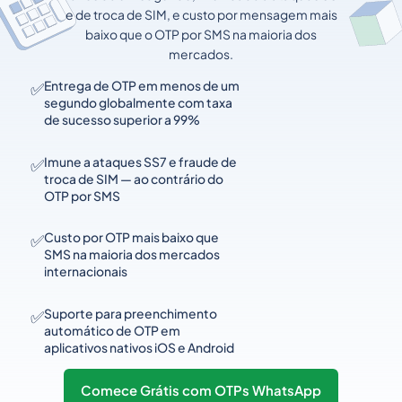
e de troca de SIM, e custo por mensagem mais
baixo que o OTP por SMS na maioria dos
mercados.
✅
Entrega de OTP em menos de um
segundo globalmente com taxa
de sucesso superior a 99%
✅
Imune a ataques SS7 e fraude de
troca de SIM — ao contrário do
OTP por SMS
✅
Custo por OTP mais baixo que
SMS na maioria dos mercados
internacionais
✅
Suporte para preenchimento
automático de OTP em
aplicativos nativos iOS e Android
Comece Grátis com OTPs WhatsApp