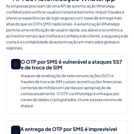
As empresas precisam de uma API de autenticação WhatsApp
confiável para verificar usuários instantaneamente, reduzir fraudes e
oferecer experiências de login seguras com taxas de entrega mais
altas do que os OTPs SMS tradicionais. A autenticação WhatsApp
permite uma verificação de usuário rápida, escalável e econômica,
ao mesmo tempo que melhora a confiança do cliente, a segurança da
conta e a confiabilidade da autenticação em mercados globais e
regionais.
O OTP por SMS é vulnerável a ataques SS7
🤖
e de troca de SIM
Ataques de sinalização de telecomunicações (SS7) e
fraudes de troca de SIM custam às instituições financeiras
centenas de milhões em perdas por apropriação de
contas anualmente. O OTP via WhatsApp é entregue por
canais de dados criptografados, imune a esses vetores de
ataque.
A entrega de OTP por SMS é imprevisível
⚠️