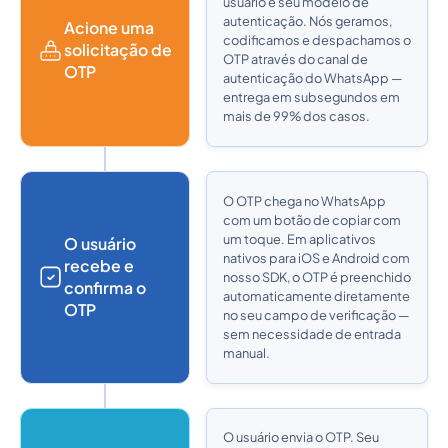
usuário e seu modelo de
autenticação. Nós geramos,
Acione uma
codificamos e despachamos o
solicitação de
OTP através do canal de
OTP
autenticação do WhatsApp —
entrega em subsegundos em
mais de 99% dos casos.
O OTP chega no WhatsApp
com um botão de copiar com
um toque. Em aplicativos
O usuário
nativos para iOS e Android com
recebe e
nosso SDK, o OTP é preenchido
confirma o
automaticamente diretamente
OTP
no seu campo de verificação —
sem necessidade de entrada
manual.
O usuário envia o OTP. Seu