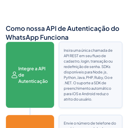
Como nossa API de Autenticação do
WhatsApp Funciona
Insira uma única chamada de
API REST em seu fluxo de
cadastro, login, transação ou
redefinição de senha. SDKs
Integre a API
disponíveis para Node.js,
de
Python, Java, PHP, Ruby, Go e
Autenticação
.NET. O suporte a SDK de
preenchimento automático
para iOS e Android reduz o
atrito do usuário.
Envie o número de telefone do