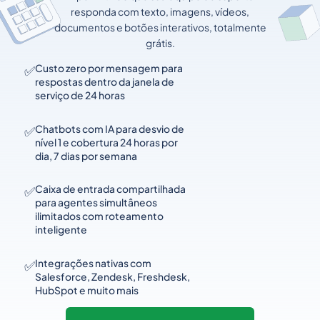
responda com texto, imagens, vídeos,
documentos e botões interativos, totalmente
grátis.
✅
Custo zero por mensagem para
respostas dentro da janela de
serviço de 24 horas
✅
Chatbots com IA para desvio de
nível 1 e cobertura 24 horas por
dia, 7 dias por semana
✅
Caixa de entrada compartilhada
para agentes simultâneos
ilimitados com roteamento
inteligente
✅
Integrações nativas com
Salesforce, Zendesk, Freshdesk,
HubSpot e muito mais