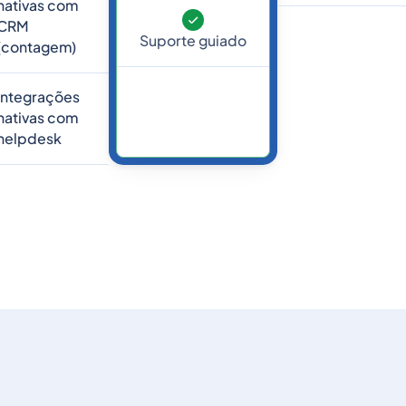
nativas com
CRM
Suporte guiado
(contagem)
Integrações
nativas com
helpdesk