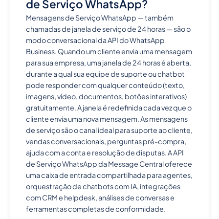
de Serviço WhatsApp?
Mensagens de Serviço WhatsApp — também
chamadas de janela de serviço de 24 horas — são o
modo conversacional da API do WhatsApp
Business. Quando um cliente envia uma mensagem
para sua empresa, uma janela de 24 horas é aberta,
durante a qual sua equipe de suporte ou chatbot
pode responder com qualquer conteúdo (texto,
imagens, vídeo, documentos, botões interativos)
gratuitamente. A janela é redefinida cada vez que o
cliente envia uma nova mensagem. As mensagens
de serviço são o canal ideal para suporte ao cliente,
vendas conversacionais, perguntas pré-compra,
ajuda com a conta e resolução de disputas. A API
de Serviço WhatsApp da Message Central oferece
uma caixa de entrada compartilhada para agentes,
orquestração de chatbots com IA, integrações
com CRM e helpdesk, análises de conversas e
ferramentas completas de conformidade.