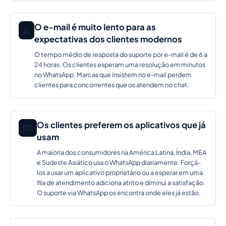
O e-mail é muito lento para as
⚠️
expectativas dos clientes modernos
O tempo médio de resposta do suporte por e-mail é de 6 a
24 horas. Os clientes esperam uma resolução em minutos
no WhatsApp. Marcas que insistem no e-mail perdem
clientes para concorrentes que os atendem no chat.
Os clientes preferem os aplicativos que já
🕵️‍♂️
usam
A maioria dos consumidores na América Latina, Índia, MEA
e Sudeste Asiático usa o WhatsApp diariamente. Forçá-
los a usar um aplicativo proprietário ou a esperar em uma
fila de atendimento adiciona atrito e diminui a satisfação.
O suporte via WhatsApp os encontra onde eles já estão.