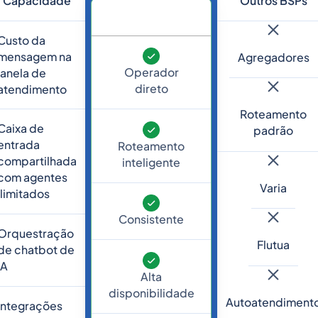
Capacidade
Outros BSPs
Custo da
mensagem na
Agregadores
Operador
janela de
direto
atendimento
Roteamento
Caixa de
padrão
entrada
Roteamento
compartilhada
inteligente
com agentes
Varia
ilimitados
Consistente
Orquestração
Flutua
de chatbot de
IA
Alta
disponibilidade
Autoatendiment
Integrações