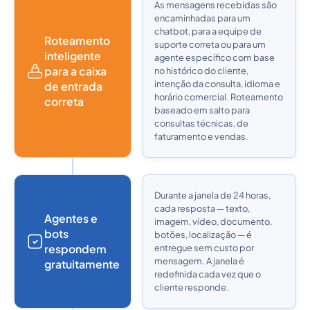
As mensagens recebidas são
encaminhadas para um
chatbot, para a equipe de
Roteamento
suporte correta ou para um
inteligente
agente específico com base
para a caixa
no histórico do cliente,
intenção da consulta, idioma e
de entrada
horário comercial. Roteamento
correta
baseado em salto para
consultas técnicas, de
faturamento e vendas.
Durante a janela de 24 horas,
cada resposta — texto,
Agentes e
imagem, vídeo, documento,
bots
botões, localização — é
respondem
entregue sem custo por
mensagem. A janela é
gratuitamente
redefinida cada vez que o
cliente responde.