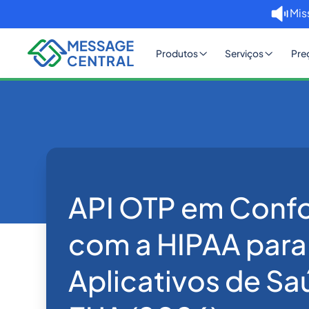
Mis
Produtos
Serviços
Pre
Home
Blog
API OTP em Conf
OTP SMS Verification
API OTP em Conf
com a HIPAA para
Aplicativos de Sa