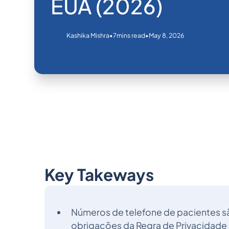
EUA (2026)
•
•
May 8, 2026
Kashika Mishra
7
mins read
Key Takeways
Números de telefone de pacientes sã
obrigações da Regra de Privacidade 