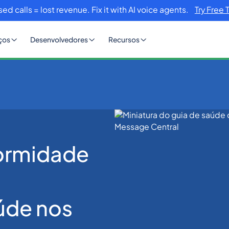
sed calls = lost revenue. Fix it with AI voice agents.
Try Free 
ços
Desenvolvedores
Recursos
ormidade com a HIPAA para Aplicativos de Saúde nos EUA (2026)
ormidade
úde nos