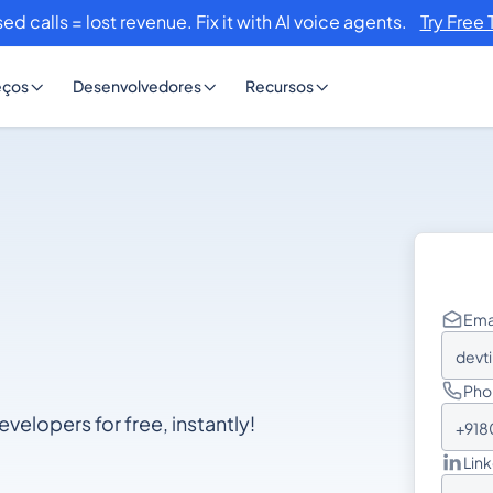
ed calls = lost revenue. Fix it with AI voice agents.
Try Free 
eços
Desenvolvedores
Recursos
Ema
devt
Pho
velopers for free, instantly!
+918
Lin