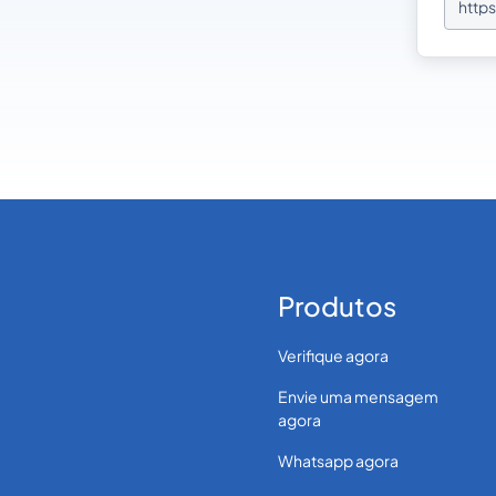
http
tila
Produtos
Verifique agora
Envie uma mensagem
agora
Whatsapp agora