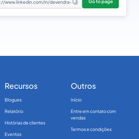
Go to page
s://www.linkedin.com/in/devendra-
nte-7451474a/
Recursos
Outros
Blogues
Início
Relatório
Entre em contato com
vendas
Histórias de clientes
Termos e condições
Eventos