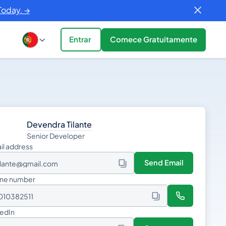
Today. →
Entrar
Comece Gratuitamente
Devendra Tilante
Senior Developer
il address
Send Email
ilante@gmail.com
ne number
010382511
kedIn