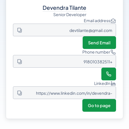
Devendra Tilante
Senior Developer
Email address
devtilante@gmail.com
Send Email
Phone number
+918010382511
LinkedIn
https://www.linkedin.com/in/devendra-
tilante-7451474a/
Go to page