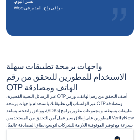
نفس اليوم.
- رافي راج، المدير في Woo
واجهات برمجة تطبيقات سهلة
الاستخدام للمطورين للتحقق من رقم
الهاتف ومصادقة OTP
أضف التحقق من رقم الهاتف، ورمز OTP عبر الرسائل النصية القصيرة،
ومصادقة OTP عبر الواتساب إلى تطبيقاتك باستخدام واجهات برمجة
تطبيقات بسيطة، ومجموعات تطوير برامج (SDKs)، ووثائق واضحة. يساعد
VerifyNow المطورين على إطلاق سير عمل آمن للتحقق من المستخدمين
بسرعة مع توفير الموثوقية اللازمة للشركات لتوسيع نطاق المصادقة عالميًا.