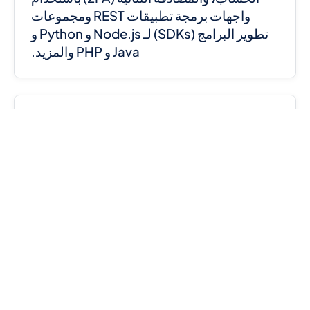
واجهات برمجة تطبيقات REST ومجموعات
تطوير البرامج (SDKs) لـ Node.js و Python و
Java و PHP والمزيد.
واجهة برمجة تطبيقات واحدة لرموز OTP عبر
الرسائل النصية القصيرة والواتساب
تحقق من المستخدمين عالميًا عبر واجهة برمجة
تطبيقات واحدة تدعم تسليم OTP عبر الرسائل
القصيرة، وآلية الرجوع الاحتياطي لـ OTP عبر
واتساب، والتوجيه الذكي لتحقيق معدلات نجاح
أعلى في المصادقة.