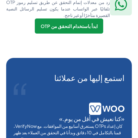
زد من معدلات إتمام التحقق عن طريق تسليم رموز OTP
تلقائيًا عبر الواتساب عندما يكون تسليم الرسائل النصية
القصيرة متأخرًا أو غير ناجح.
ابدأ باستخدام التحقق من OTP
استمع إليها من عملائنا
«كنا نعيش في أقل من يوم.»
كان إعداد OTPs يستغرق أسابيع من الموافقات. مع VerifyNow،
قمنا بالتكامل في 10 دقائق وبدأنا في التحقق من العملاء بعد ظهر