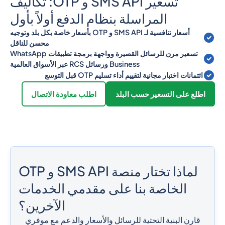
تسعير SMS API و OTP: تكاليف
المراسلة بنظام الدفع أولاً بأول
أسعار تنافسية لـ SMS API و OTP بأسعار خاصة بكل بلد وتوجيه
محسن للناقل
تسعير مرن للرسائل القصيرة وواجهة برمجة تطبيقات WhatsApp
Business ورسائل RCS عبر الأسواق العالمية
ائتمانات اختبار مجانية لتقييم أداء تسليم OTP قبل التوسع
اطلع على التسعير حسب البلد
اطلب معاودة الاتصال
لماذا تختار منصة SMS API و OTP
الخاصة بنا على مقدمي الخدمات
الآخرين؟
قارن البنية التحتية للرسائل والأسعار والدعم مع موفري