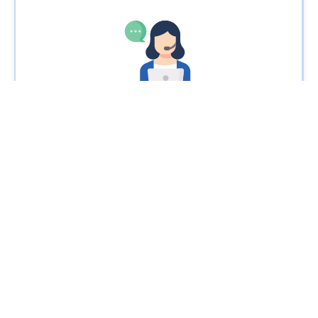
دعم الخبراء على مدار الساعة طوال أيام
الأسبوع لواجهة برمجة تطبيقات الرسائل
القصيرة وتكامل OTP
احصل على دعم مخصص لتكامل SMS API وتسليم OTP
والامتثال والتوسع، حتى تعمل البنية التحتية للمراسلة بسلاسة
دون تأخير أو انقطاع.
تسعير شفاف للرسائل النصية القصيرة