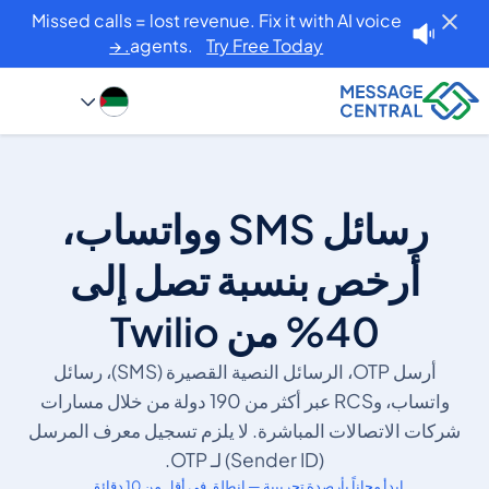
Missed calls = lost revenue. Fix it with AI voice
agents.
Try Free Today. →
رسائل SMS وواتساب،
أرخص بنسبة تصل إلى
40% من Twilio
أرسل OTP، الرسائل النصية القصيرة (SMS)، رسائل
واتساب، وRCS عبر أكثر من 190 دولة من خلال مسارات
شركات الاتصالات المباشرة. لا يلزم تسجيل معرف المرسل
(Sender ID) لـ OTP.
ابدأ مجاناً بأرصدة تجريبية — انطلق في أقل من 10 دقائق.