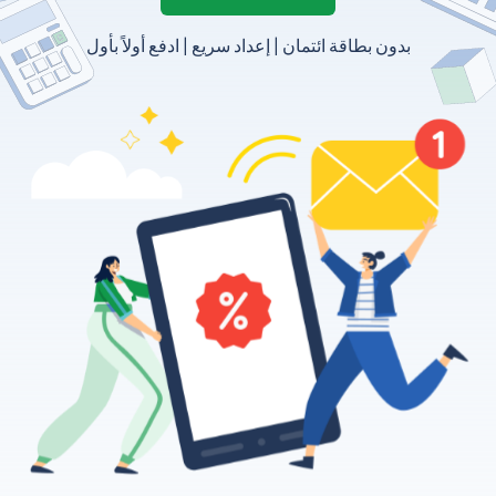
بدون بطاقة ائتمان | إعداد سريع | ادفع أولاً بأول