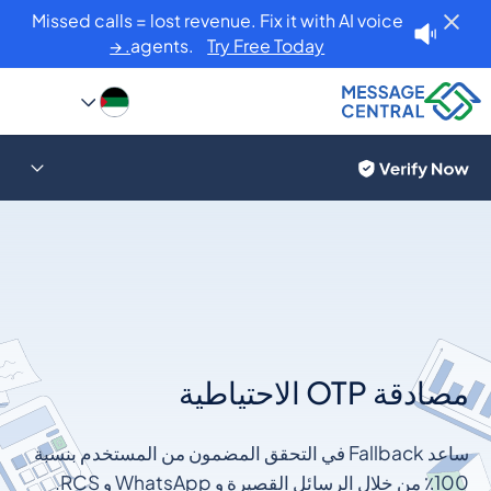
Missed calls = lost revenue. Fix it with AI voice
agents.
Try Free Today. →
مصادقة OTP الاحتياطية
ساعد Fallback في التحقق المضمون من المستخدم بنسبة
100٪ من خلال الرسائل القصيرة و WhatsApp و RCS.