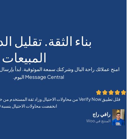
بناء الثقة. تقليل ال
المبيعات 
امنح عملائك راحة البال وشركتك سمعة الموثوقية. ابدأ بإرسا
Message Central اليوم.
انخفضت محاولات الاحتيال بنسبة 40٪، وزادت الثقة بنسبة 20٪
رافي راج
المنتج في Woo