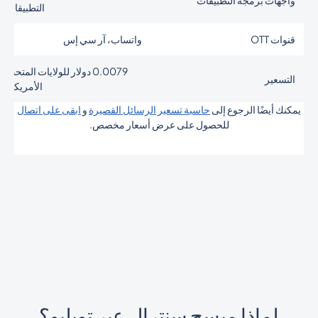
التطبيقات
قنوات OTT
واتساب، آر سي إس
0.0079 دولار للولايات المتحدة
التسعير
الأمريكية
يمكنك أيضًا الرجوع إلى
حاسبة تسعير الرسائل القصيرة
و
ابقى على اتصال
للحصول على عرض أسعار مخصص.
لماذا ميسج سنترال عبر تويليو؟