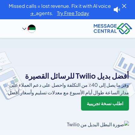
Missed calls = lost revenue. Fix it with AI voice
agents.
Try Free Today. →
أفضل بديل Twilio للرسائل القصيرة
وفر ما يصل إلى 40٪ من التكلفة واحصل على دعم العملاء على
مدار الساعة طوال أيام الأسبوع مع معدلات تسليم وأسعار أفضل.
اطلب نسخة تجريبية