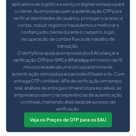
aplicativos de logística e serviços digitais voltados para
o cliente. As empresas usam a
autenticação OTP
para
verificar identidades de usuários, proteger o acesso a
contas, reduzir registros fraudulentos e melhorar a
confiança do cliente durante o cadastro, login,
recuperação de conta e fluxos de trabalho de
transação.
O VerifyNow ajuda as empresas dos EAU a
lançar a
verificação OTP por SMS e WhatsApp
em menos de 15
minutos através de uma única plataforma de
autenticação otimizada para as redes Etisalat e du. Com
entrega OTP confiável, APIs de verificação em tempo
real, análises de entrega e infraestrutura escalável, as
empresas podem criar experiências de autenticação
contínuas, mantendo altas taxas de sucesso de
verificação.
Veja os Preços de OTP para os EAU