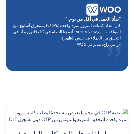
"بدأنا العمل في أقل من يوم."
كان إعداد كلمات المرور لمرة واحدة (OTPs) يستغرق أسابيع من
الموافقات. مع VerifyNow، أدمجنا النظام في 10 دقائق وبدأنا في
التحقق من العملاء في نفس الظهيرة.
-رافي راج، مدير في Woo
لماذا تختار الشركات النامية في