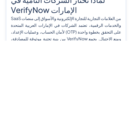
الإمارات VerifyNow
من العلامات التجارية للتجارة الإلكترونية والأسواق إلى منصات SaaS
والخدمات الرقمية، تعتمد الشركات في الإمارات العربية المتحدة
على التحقق بخطوة واحدة (OTP) لأمان الحساب، وعمليات الإعداد،
ومنع الاحتيال. يجمع VerifyNow بين بنية تحتية موثوقة للمصادقة،
وخبرة إقليمية في التسليم، وقنوات تحقق مرنة لمساعدة الشركات
على تحسين تحويل المستخدمين مع تقليل حالات فشل التحقق.
ابدأ في التحقق من المستخدمين