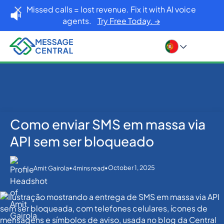
Missed calls = lost revenue. Fix it with AI voice
agents.
Try Free Today. →
Como enviar SMS em massa via
Home
Blog
SMS APIs
Como enviar SMS em massa via API sem ser
API sem ser bloqueado
bloqueado
•
•
October 1, 2025
Amit Gairola
4
mins read