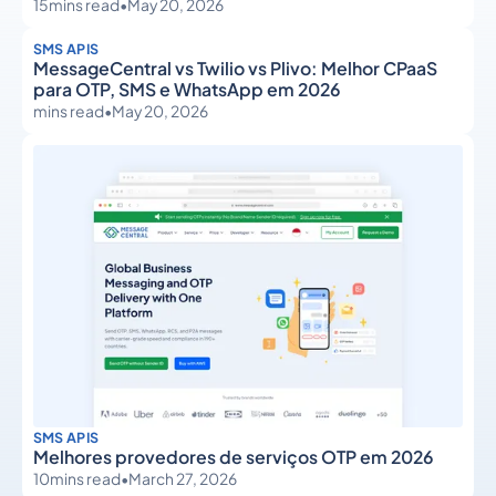
15
mins read
•
May 20, 2026
SMS APIS
MessageCentral vs Twilio vs Plivo: Melhor CPaaS
para OTP, SMS e WhatsApp em 2026
mins read
•
May 20, 2026
SMS APIS
Melhores provedores de serviços OTP em 2026
10
mins read
•
March 27, 2026