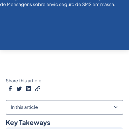
Share this article
In this article
Key Takeways
Heading 2