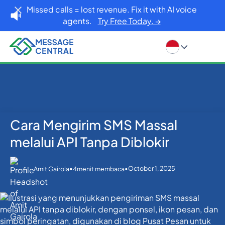
Missed calls = lost revenue. Fix it with AI voice
agents.
Try Free Today. →
Cara Mengirim SMS Massal
Rumah
Blog
API SMS
Cara Mengirim SMS Massal melalui API Tanpa Diblokir
melalui API Tanpa Diblokir
•
•
October 1, 2025
Amit Gairola
4
menit membaca