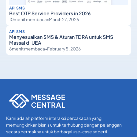
API SMS
Best OTP Service Providers in 2026
10
menit membaca
•
March 27, 2026
API SMS
Menyesuaikan SMS & Aturan TDRA untuk SMS
Massal di UEA
8
menit membaca
•
February 5, 2026
API SMS
API SMS
Kami adalah platform interaksi percakapan yang
memungkinkan bisnis untuk terhubung dengan pelanggan
secara bermakna untuk berbagai use-case seperti