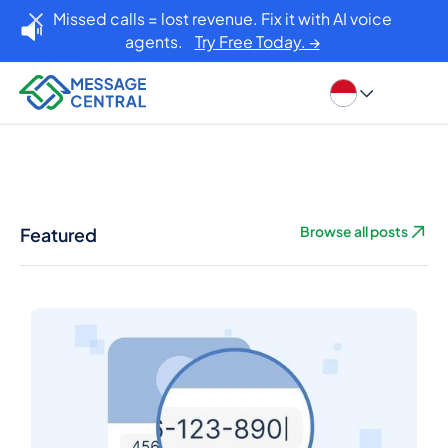
Missed calls = lost revenue. Fix it with AI voice
agents.
Try Free Today. →
Featured
Browse all posts