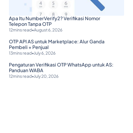
Apa Itu NumberVerify2? Verifikasi Nomor
Telepon Tanpa OTP
12
mins read
•
August 6, 2026
OTP API AS untuk Marketplace: Alur Ganda
Pembeli + Penjual
13
mins read
•
July 6, 2026
Pengaturan Verifikasi OTP WhatsApp untuk AS:
Panduan WABA
12
mins read
•
July 20, 2026