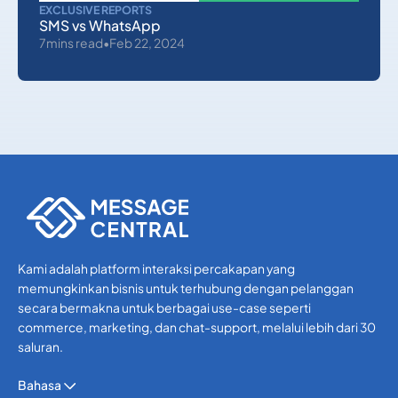
EXCLUSIVE REPORTS
SMS vs WhatsApp
7
mins read
•
Feb 22, 2024
EKYC
DEVELOPERS
LAINNYA
WHATSAPP
API SMS
VERIFIKASI SMS OTP
Kami adalah platform interaksi percakapan yang
memungkinkan bisnis untuk terhubung dengan pelanggan
EKYC
secara bermakna untuk berbagai use-case seperti
DEVELOPERS
commerce, marketing, dan chat-support, melalui lebih dari 30
LAINNYA
saluran.
WHATSAPP
API SMS
Bahasa
VERIFIKASI SMS OTP