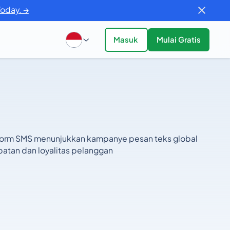
Today. →
Masuk
Mulai Gratis