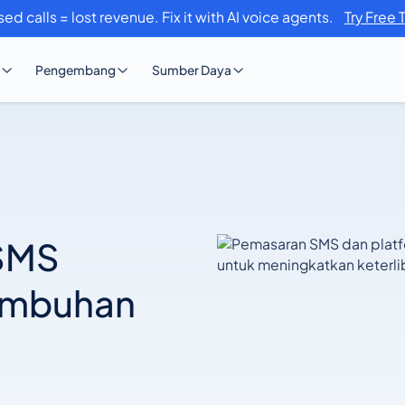
sed calls = lost revenue. Fix it with AI voice agents.
Try Free 
Pengembang
Sumber Daya
 SMS
umbuhan