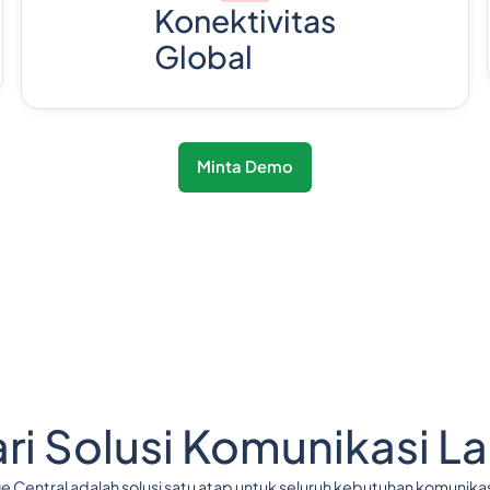
Konektivitas
Global
Minta Demo
i Solusi Komunikasi L
 Central adalah solusi satu atap untuk seluruh kebutuhan komunikasi