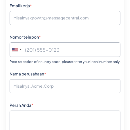
Email kerja
*
Nomor telepon
*
Post selection of country code, please enter your local number only.
Nama perusahaan
*
Peran Anda
*