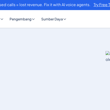
sed calls = lost revenue. Fix it with AI voice agents.
Try Free 
Pengembang
Sumber Daya