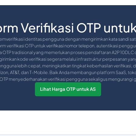
orm Verifikasi OTP untuk
memverifikasi identitas pengguna dengan mengirimkan
kata sandi sat
orm verifikasi OTP untuk
verifikasi nomor telepon
, autentikasi penggu
OTP tradisional yang memerlukan proses pendaftaran A2P 10DLC d
imkan kode verifikasi segera melalui infrastruktur perpesanan yang 
gguna lebih cepat, meningkatkan tingkat keberhasilan verifikasi,
erizon, AT&T, dan T-Mobile. Baik Anda membangun platform SaaS, tok
ikasi OTP menyederhanakan verifikasi pengguna sekaligus mengurangi 
Lihat Harga OTP untuk AS