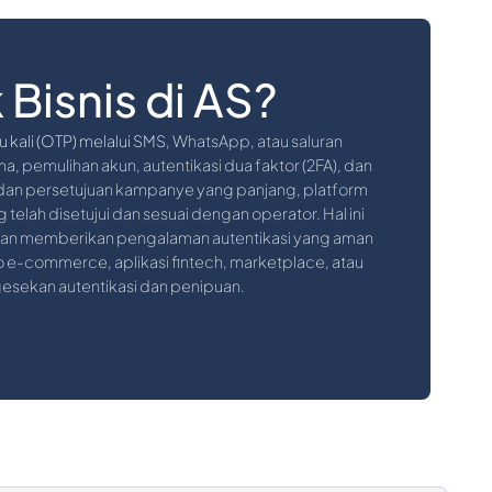
 Bisnis di AS?
u kali (OTP) melalui SMS
, WhatsApp, atau saluran
na, pemulihan akun, autentikasi dua faktor (2FA), dan
an persetujuan kampanye yang panjang, platform
telah disetujui dan sesuai dengan operator. Hal ini
 dan memberikan pengalaman autentikasi yang aman
o e-commerce, aplikasi fintech, marketplace, atau
gesekan autentikasi dan penipuan.