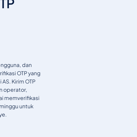
OTP
pengguna, dan
ifikasi OTP yang
 AS. Kirim OTP
n operator,
lai memverifikasi
minggu untuk
ye.