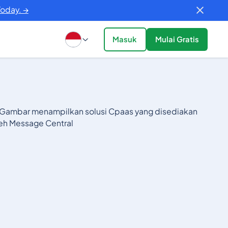
Today. →
Masuk
Mulai Gratis