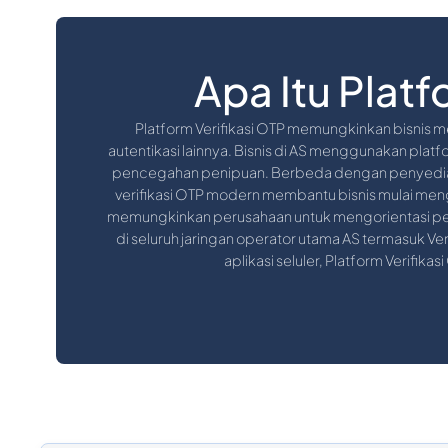
Apa Itu Platf
Platform Verifikasi OTP memungkinkan bisnis 
autentikasi lainnya. Bisnis di AS menggunakan platf
pencegahan penipuan. Berbeda dengan penyedia 
verifikasi OTP modern membantu bisnis mulai mengir
memungkinkan perusahaan untuk mengorientasi pen
di seluruh jaringan operator utama AS termasuk V
aplikasi seluler, Platform Verif