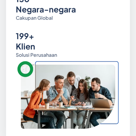
Negara-negara
Cakupan Global
199+
Klien
Solusi Perusahaan