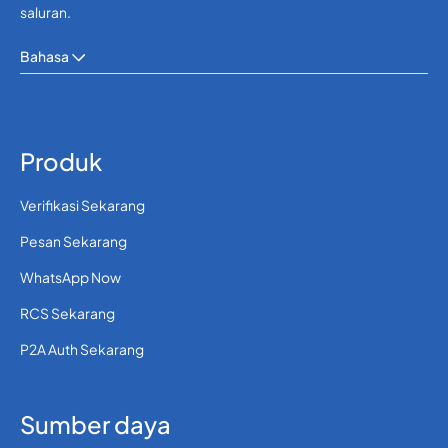
saluran.
Bahasa
Produk
Verifikasi Sekarang
Pesan Sekarang
WhatsApp Now
RCS Sekarang
P2A Auth Sekarang
Sumber daya