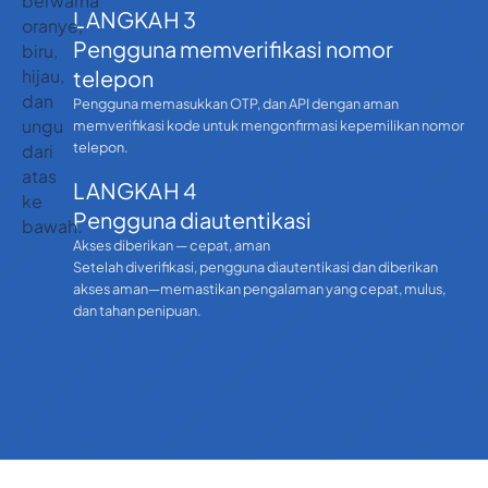
LANGKAH 3
Pengguna memverifikasi nomor
telepon
Pengguna memasukkan OTP, dan API dengan aman
memverifikasi kode untuk mengonfirmasi kepemilikan nomor
telepon.
LANGKAH 4
Pengguna diautentikasi
Akses diberikan — cepat, aman
Setelah diverifikasi, pengguna diautentikasi dan diberikan
akses aman—memastikan pengalaman yang cepat, mulus,
dan tahan penipuan.