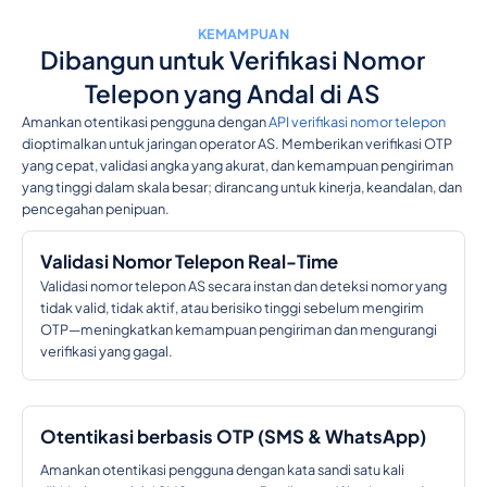
KEMAMPUAN
Dibangun untuk Verifikasi Nomor
Telepon yang Andal di AS
Amankan otentikasi pengguna dengan
API verifikasi nomor telepon
dioptimalkan untuk jaringan operator AS. Memberikan verifikasi OTP
yang cepat, validasi angka yang akurat, dan kemampuan pengiriman
yang tinggi dalam skala besar; dirancang untuk kinerja, keandalan, dan
pencegahan penipuan.
Validasi Nomor Telepon Real-Time
Validasi nomor telepon AS secara instan dan deteksi nomor yang
tidak valid, tidak aktif, atau berisiko tinggi sebelum mengirim
OTP—meningkatkan kemampuan pengiriman dan mengurangi
verifikasi yang gagal.
Otentikasi berbasis OTP (SMS & WhatsApp)
Amankan otentikasi pengguna dengan kata sandi satu kali