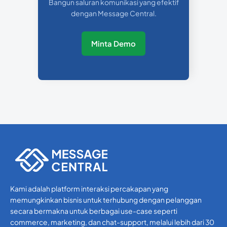
Bangun saluran komunikasi yang efektif
dengan Message Central.
Minta Demo
Kami adalah platform interaksi percakapan yang
memungkinkan bisnis untuk terhubung dengan pelanggan
secara bermakna untuk berbagai use-case seperti
commerce, marketing, dan chat-support, melalui lebih dari 30