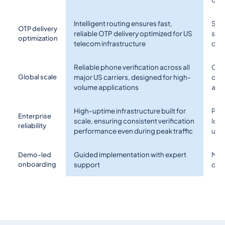
Intelligent routing ensures fast,
Stan
OTP delivery
reliable OTP delivery optimized for US
spe
optimization
telecom infrastructure
dela
Reliable phone verification across all
Cov
Global scale
major US carriers, designed for high-
depe
volume applications
and 
High-uptime infrastructure built for
Per
Enterprise
scale, ensuring consistent verification
load
reliability
performance even during peak traffic
use
Guided implementation with expert
Most
Demo-led
onboarding
support
doc