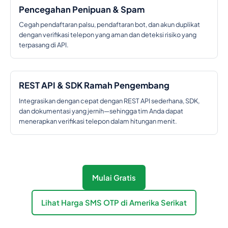
Pencegahan Penipuan & Spam
Cegah pendaftaran palsu, pendaftaran bot, dan akun duplikat
dengan verifikasi telepon yang aman dan deteksi risiko yang
terpasang di API.
REST API & SDK Ramah Pengembang
Integrasikan dengan cepat dengan REST API sederhana, SDK,
dan dokumentasi yang jernih—sehingga tim Anda dapat
menerapkan verifikasi telepon dalam hitungan menit.
Mulai Gratis
Lihat Harga SMS OTP di Amerika Serikat