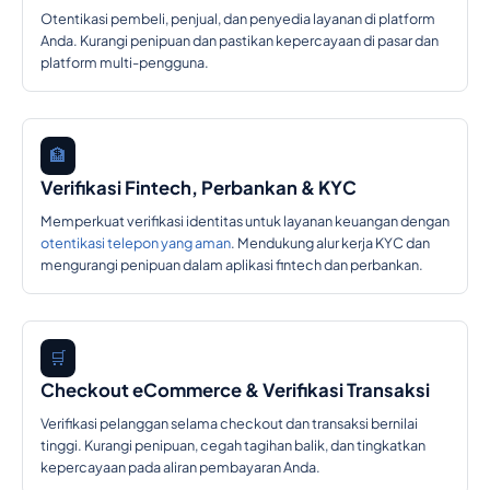
Otentikasi pembeli, penjual, dan penyedia layanan di platform
Anda. Kurangi penipuan dan pastikan kepercayaan di pasar dan
platform multi-pengguna.
🏦
Verifikasi Fintech, Perbankan & KYC
Memperkuat verifikasi identitas untuk layanan keuangan dengan
otentikasi telepon yang aman
. Mendukung alur kerja KYC dan
mengurangi penipuan dalam aplikasi fintech dan perbankan.
🛒
Checkout eCommerce & Verifikasi Transaksi
Verifikasi pelanggan selama checkout dan transaksi bernilai
tinggi. Kurangi penipuan, cegah tagihan balik, dan tingkatkan
kepercayaan pada aliran pembayaran Anda.