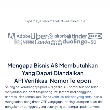
Dipercaya oleh merek di seluruh dunia
+50
Mengapa Bisnis AS Membutuhkan
Yang Dapat Diandalkan
API Verifikasi Nomor Telepon
Seiring berkembangnya produk digital di AS, nomor telepon telah
menjadi lapisan identitas penting untuk otentikasi pengguna,
orientasi, dan komunikasi. Tanpa
verifikasi telepon yang andal
, bisnis
menghadapi pengiriman OTP yang gagal, peningkatan penipuan, dan
pengalaman pengguna yang buruk yang berdampak pada konversi