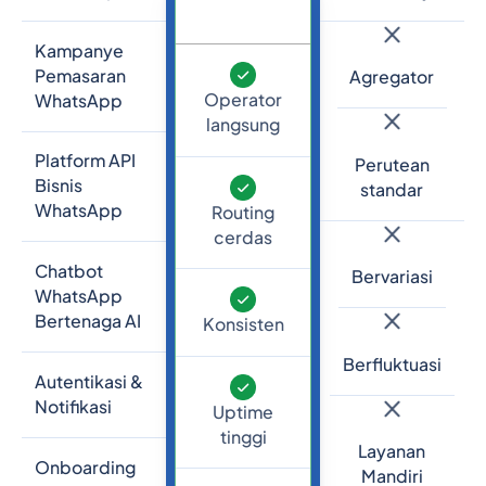
Kampanye
Pemasaran
Agregator
Operator
WhatsApp
langsung
Platform API
Perutean
Bisnis
standar
WhatsApp
Routing
cerdas
Chatbot
Bervariasi
WhatsApp
Bertenaga AI
Konsisten
Berfluktuasi
Autentikasi &
Notifikasi
Uptime
tinggi
Layanan
Onboarding
Mandiri