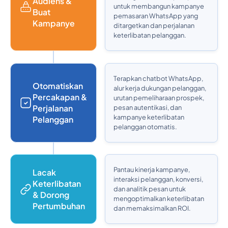
Audiens &
untuk membangun kampanye
Buat
pemasaran WhatsApp yang
Kampanye
ditargetkan dan perjalanan
keterlibatan pelanggan.
Terapkan chatbot WhatsApp,
Otomatiskan
alur kerja dukungan pelanggan,
Percakapan &
urutan pemeliharaan prospek,
Perjalanan
pesan autentikasi, dan
kampanye keterlibatan
Pelanggan
pelanggan otomatis.
Pantau kinerja kampanye,
Lacak
interaksi pelanggan, konversi,
Keterlibatan
dan analitik pesan untuk
& Dorong
mengoptimalkan keterlibatan
Pertumbuhan
dan memaksimalkan ROI.