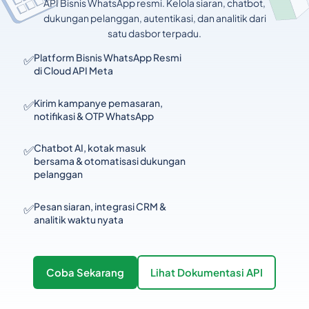
API Bisnis WhatsApp resmi. Kelola siaran, chatbot,
dukungan pelanggan, autentikasi, dan analitik dari
satu dasbor terpadu.
✅
Platform Bisnis WhatsApp Resmi
di Cloud API Meta
✅
Kirim kampanye pemasaran,
notifikasi & OTP WhatsApp
✅
Chatbot AI, kotak masuk
bersama & otomatisasi dukungan
pelanggan
✅
Pesan siaran, integrasi CRM &
analitik waktu nyata
Coba Sekarang
Lihat Dokumentasi API