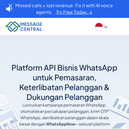
Missed calls = lost revenue. Fix it with AI voice
agents.
Try Free Today. →
Platform API Bisnis WhatsApp
untuk Pemasaran,
Keterlibatan Pelanggan &
Dukungan Pelanggan
Luncurkan kampanye pemasaran WhatsApp,
otomatiskan percakapan pelanggan, kirim OTP
WhatsApp, dan libatkan pelanggan dalam skala
besar dengan
WhatsAppNow
—sebuah platform