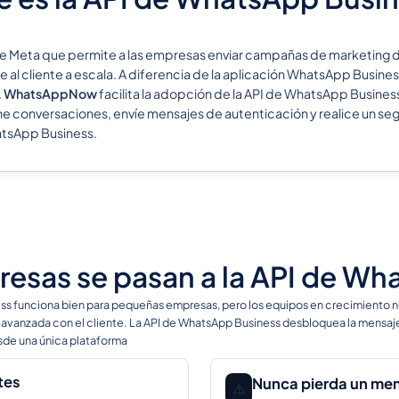
l de Meta que permite a las empresas enviar campañas de marketing 
al cliente a escala. A diferencia de la aplicación WhatsApp Busines
.
WhatsAppNow
facilita la adopción de la API de WhatsApp Busine
ione conversaciones, envíe mensajes de autenticación y realice un 
atsApp Business.
resas se pasan a la API de W
ss funciona bien para pequeñas empresas, pero los equipos en crecimiento 
 avanzada con el cliente. La API de WhatsApp Business desbloquea la mensajerí
esde una única plataforma
tes
Nunca pierda un men
⚠️