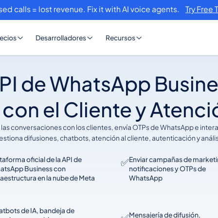
sed calls = lost revenue. Fix it with AI voice agents.
Try Free 
ecios
Desarrolladores
Recursos
API de WhatsApp Busine
con el Cliente y Atenci
s conversaciones con los clientes, envía OTPs de WhatsApp e interac
stiona difusiones, chatbots, atención al cliente, autenticación y análi
taforma oficial de la API de
Enviar campañas de marketi
✅
atsApp Business con
notificaciones y OTPs de
raestructura en la nube de Meta
WhatsApp
tbots de IA, bandeja de
Mensajería de difusión,
✅