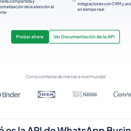
trada compartida y
integraciones con CRM y anál
omatización de la atención al
en tiempo real
ente
Probar ahora
Ver Documentación de la API
Con la confianza de marcas a nivel mundial
 es la API de WhatsApp Busi