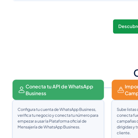
Descubre
Conecta tu API de WhatsApp
Impor
Business
Camp
Configura tu cuenta de WhatsApp Business,
Sube listas 
verifica tu negocio y conecta tu número para
conecta fue
empezar a usar la Plataforma oficial de
campañas d
Mensajería de WhatsApp Business.
dirigidas y 
cliente.