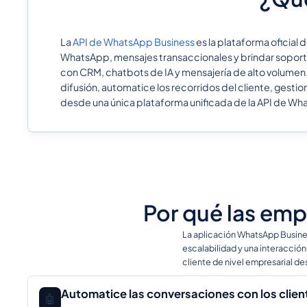
La
API de WhatsApp Business
es la plataforma oficia
WhatsApp, mensajes transaccionales y brindar soporte 
con CRM, chatbots de IA y mensajería de alto volumen
difusión, automatice los recorridos del cliente, gest
desde una única plataforma unificada de la API de Wh
Por qué las emp
La aplicación WhatsApp Busine
escalabilidad y una interacción
cliente de nivel empresarial d
Automatice las conversaciones con los clien
🤖