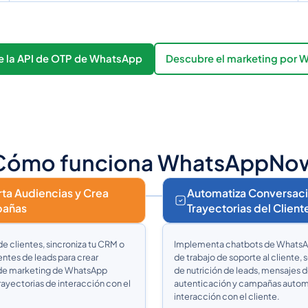
 la API de OTP de WhatsApp
Descubre el marketing por
Cómo funciona WhatsAppNo
ta Audiencias y Crea
Automatiza Conversaci
añas
Trayectorias del Client
de clientes, sincroniza tu CRM o
Implementa chatbots de WhatsAp
ntes de leads para crear
de trabajo de soporte al cliente,
e marketing de WhatsApp
de nutrición de leads, mensajes 
trayectorias de interacción con el
autenticación y campañas autom
interacción con el cliente.