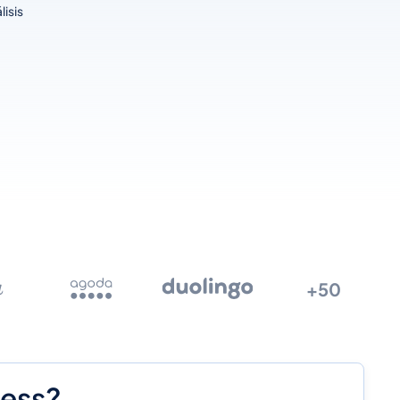
isis
+50
ness?