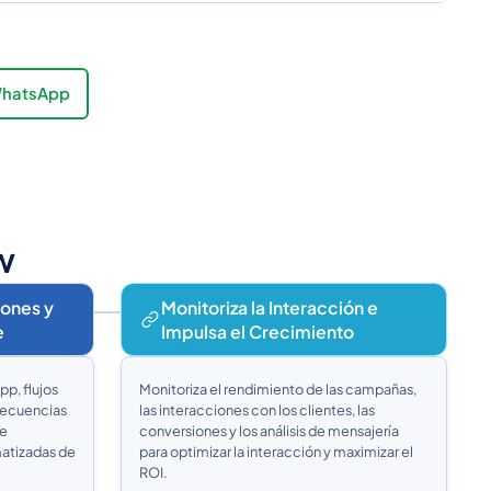
 WhatsApp
w
ones y
Monitoriza la Interacción e
e
Impulsa el Crecimiento
p, flujos
Monitoriza el rendimiento de las campañas,
 secuencias
las interacciones con los clientes, las
de
conversiones y los análisis de mensajería
atizadas de
para optimizar la interacción y maximizar el
ROI.