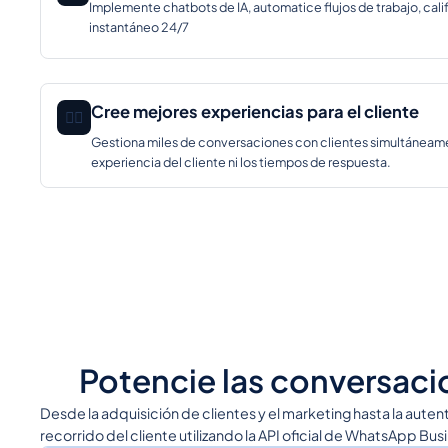
Implemente chatbots de IA, automatice flujos de trabajo, cali
instantáneo 24/7
Cree mejores experiencias para el cliente
🕵️‍♂️
Gestiona miles de conversaciones con clientes simultáneam
experiencia del cliente ni los tiempos de respuesta.
Potencie las conversaci
Desde la adquisición de clientes y el marketing hasta la aut
recorrido del cliente utilizando la API oficial de WhatsApp Bu