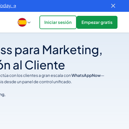
Today. →
Iniciar sesión
Empezar gratis
ss para Marketing,
ón al Cliente
túa con los clientes a gran escala con
WhatsAppNow
—
sis desde un panel de control unificado.
ng,