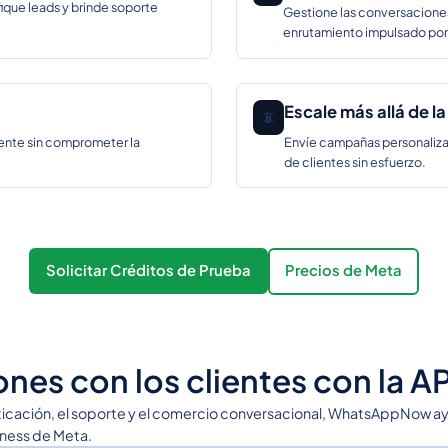
fique leads y brinde soporte
Gestione las conversacione
enrutamiento impulsado por 
Escale más allá de l
📵
ente sin comprometer la
Envíe campañas personalizad
de clientes sin esfuerzo.
Solicitar Créditos de Prueba
Precios de Meta
ones con los clientes con la 
enticación, el soporte y el comercio conversacional, WhatsAppNow ay
siness de Meta.