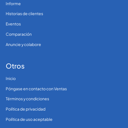
Informe
964
0.3957408
Iraq
Historias de clientes
Eventos
353
0.1058616
Ireland
Comparación
Anuncie y colabore
972
0.354276
Israel
Otros
39
0.1335204
Italy
Inicio
Póngase en contacto con Ventas
225
0.21626
Ivory Coast
Términos y condiciones
Política de privacidad
1876
0.3888924
Jamaica
Política de uso aceptable