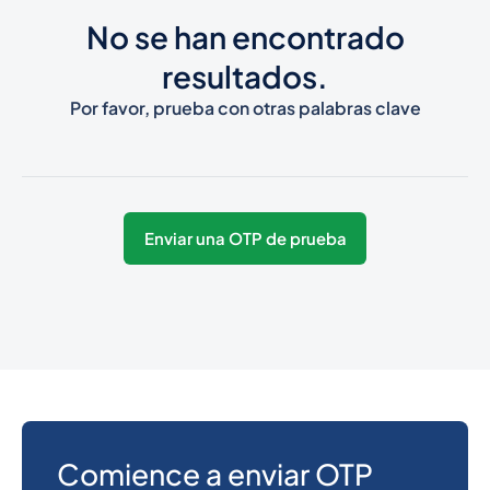
No se han encontrado
1268
0.2784444
resultados.
Antigua and
Barbuda
Por favor, prueba con otras palabras clave
54
0.0825
Argentina
374
0.3487536
Enviar una OTP de prueba
Armenia
297
0.3168828
Aruba
61
0.018
Australia
Comience a enviar OTP
43
0.141024