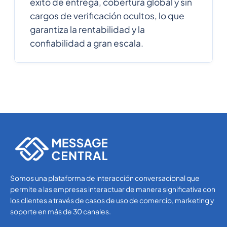
éxito de entrega, cobertura global y sin
Guatemala
cargos de verificación ocultos, lo que
garantiza la rentabilidad y la
224
0.1689792
confiabilidad a gran escala.
Guinea
245
0.648336
Guinea-Bissau
592
0.414726
Guyana
509
0.407628
Haiti
Somos una plataforma de interacción conversacional que
Holy See (Vatican
39
0.0253
City)
permite a las empresas interactuar de manera significativa con
los clientes a través de casos de uso de comercio, marketing y
soporte en más de 30 canales.
504
0.3412188
Honduras