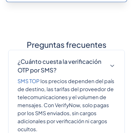
238
0.3167892
Cape Verde
Cayman Islands
1345
0.3388944
Preguntas frecuentes
236
0.6266676
Central African
Republic
¿Cuánto cuesta la verificación
OTP por SMS?
235
0.4172844
Chad
SMS TOP
los precios dependen del país
de destino, las tarifas del proveedor de
56
0.1023672
telecomunicaciones y el volumen de
Chile
mensajes. Con VerifyNow, solo pagas
por los SMS enviados, sin cargos
86
0.0095
China
adicionales por verificación ni cargos
ocultos.