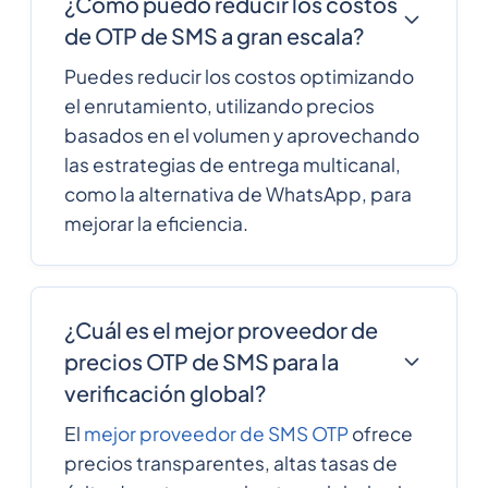
¿Cómo puedo reducir los costos
Germany
de OTP de SMS a gran escala?
233
0.3187548
Puedes reducir los costos optimizando
Ghana
el enrutamiento, utilizando precios
basados en el volumen y aprovechando
Gibraltar
350
0.1579032
las estrategias de entrega multicanal,
como la alternativa de WhatsApp, para
30
0.08931
mejorar la eficiencia.
Greece
Greenland
299
0.0590616
¿Cuál es el mejor proveedor de
1473
0.3369756
precios OTP de SMS para la
Grenada
verificación global?
Guam
1671
0.0989664
El
mejor proveedor de SMS OTP
ofrece
precios transparentes, altas tasas de
502
0.349206