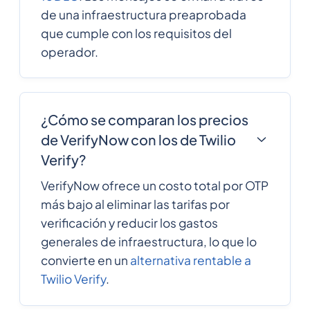
Djibouti
de una infraestructura preaprobada
que cumple con los requisitos del
1767
0.3156504
operador.
Dominica
1809
0.1359228
Dominican Republic
¿Cómo se comparan los precios
de VerifyNow con los de Twilio
593
0.4710576
Verify?
Ecuador
VerifyNow ofrece un costo total por OTP
20
0.5461716
más bajo al eliminar las tarifas por
Egypt
verificación y reducir los gastos
generales de infraestructura, lo que lo
503
0.3279276
convierte en un
alternativa rentable a
El Salvador
Twilio Verify
.
240
0.2988648