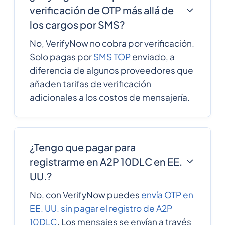
Cuba
verificación de OTP más allá de
los cargos por SMS?
Curacao
599
0.226044
No, VerifyNow no cobra por verificación.
Solo pagas por
SMS TOP
enviado, a
357
0.1244568
Cyprus
diferencia de algunos proveedores que
añaden tarifas de verificación
420
0.091884
adicionales a los costos de mensajería.
Czech Republic
Democratic
243
0.25416661
¿Tengo que pagar para
Republic of the
congo
registrarme en A2P 10DLC en EE.
UU.?
45
0.0792792
Denmark
No, con VerifyNow puedes
envía OTP en
EE. UU. sin pagar el registro de A2P
10DLC
. Los mensajes se envían a través
253
0.233922