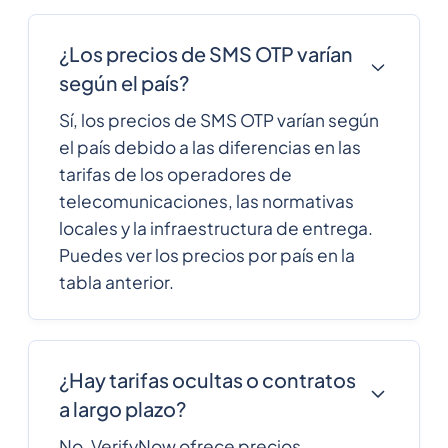
Equatorial Guinea
¿Los precios de SMS OTP varían
291
0.185952
según el país?
Eritrea
Sí, los precios de SMS OTP varían según
372
0.137982
el país debido a las diferencias en las
Estonia
tarifas de los operadores de
telecomunicaciones, las normativas
251
0.4933344
locales y la infraestructura de entrega.
Ethiopia
Puedes ver los precios por país en la
Falkland Islands
500
0.08073
tabla anterior.
Faroe Islands
298
0.1002612
¿Hay tarifas ocultas o contratos
679
0.303498
a largo plazo?
Fiji
No, VerifyNow ofrece precios