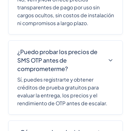
358
0.12402
transparentes de pago por uso sin
Finland
cargos ocultos, sin costos de instalación
ni compromisos a largo plazo.
33
0.1149408
France
French Polynesia
689
0.2588352
¿Puedo probar los precios de
SMS OTP antes de
241
0.4340076
comprometerme?
Gabon
Sí, puedes registrarte y obtener
220
0.3278028
créditos de prueba gratuitos para
Gambia
evaluar la entrega, los precios y el
rendimiento de OTP antes de escalar.
995
0.2357316
Georgia
49
0.154518