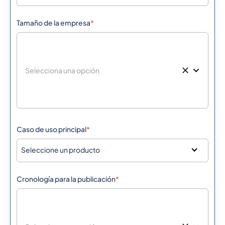
387
0.508638
Tamaño de la empresa
*
Bosnia And
Herzegovina
267
0.1725048
Botswana
55
0.0301548
Brazil
Caso de uso principal
*
British Virgin Islands
1284
0.4308772
Seleccione un producto
673
0.0889668
Brunei
Cronología para la publicación
*
359
0.209742
Bulgaria