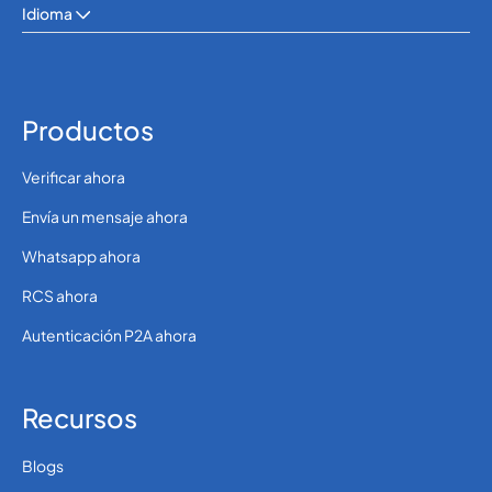
Idioma
Hong Kong
852
0.1020396
36
0.1310712
Productos
Hungary
Verificar ahora
354
0.1022112
Iceland
Envía un mensaje ahora
Whatsapp ahora
0.00332 (30 paise
91
INR)
India
RCS ahora
Autenticación P2A ahora
62
0.054
Indonesia
Recursos
98
0.3481764
Iran
Blogs