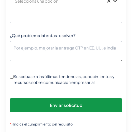
226
0.3080532
Burkina Faso
95
0.33626402
Burma (Myanmar)
¿Qué problema intentas resolver?
257
0.638742
Burundi
855
0.6066372
Suscríbase a las últimas tendencias, conocimientos y
Cambodia
recursos sobre comunicación empresarial
237
0.3488784
Cameroon
1
0.0137904
Canada
*
) Indica el cumplimiento del requisito