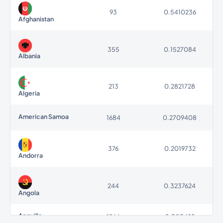
93
0.5410236
Afghanistan
355
0.1527084
Albania
213
0.2821728
Algeria
American Samoa
1684
0.2709408
376
0.2019732
Andorra
244
0.3237624
Angola
Anguilla
1264
0.303498