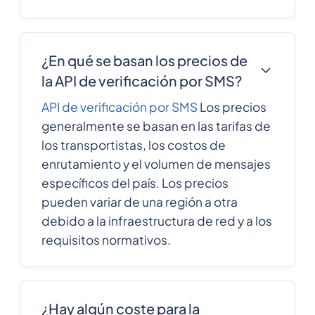
57
0.006435
Colombia
¿En qué se basan los precios de
269
0.5790876
Comoros
la API de verificación por SMS?
API de verificación por SMS
Los precios
242
0.316056
generalmente se basan en las tarifas de
Congo
los transportistas, los costos de
Cook Islands
682
0.201084
enrutamiento y el volumen de mensajes
específicos del país. Los precios
pueden variar de una región a otra
506
0.103
Costa Rica
debido a la infraestructura de red y a los
requisitos normativos.
385
0.190242
Croatia
¿Hay algún coste para la
53
0.1209936