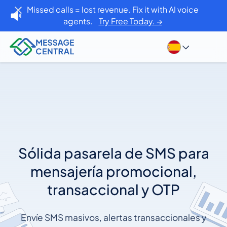
Missed calls = lost revenue. Fix it with AI voice
agents.
Try Free Today. →
Sólida pasarela de SMS para
mensajería promocional,
transaccional y OTP
Envíe SMS masivos, alertas transaccionales y