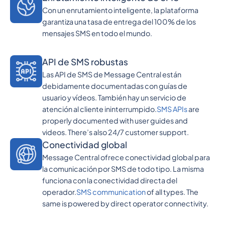
Con un enrutamiento inteligente, la plataforma
garantiza una tasa de entrega del 100% de los
mensajes SMS en todo el mundo.
API de SMS robustas
Las API de SMS de Message Central están
debidamente documentadas con guías de
usuario y vídeos. También hay un servicio de
atención al cliente ininterrumpido.
SMS APIs
are
properly documented with user guides and
videos. There’s also 24/7 customer support.
Conectividad global
Message Central ofrece conectividad global para
la comunicación por SMS de todo tipo. La misma
funciona con la conectividad directa del
operador.
SMS communication
of all types. The
same is powered by direct operator connectivity.