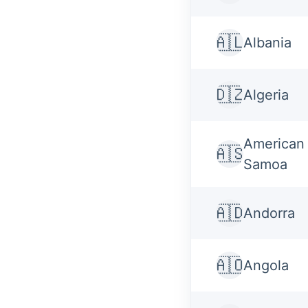
🇦🇱
Albania
🇩🇿
Algeria
American
🇦🇸
Samoa
🇦🇩
Andorra
🇦🇴
Angola