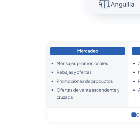
🇦🇮
Anguilla
Antigua 
🇦🇬
Barbuda
Mercadeo
🇦🇷
Argentina
Mensajes promocionales
Rebajas y ofertas
🇦🇲
Armenia
Promociones de productos
Ofertas de venta ascendente y
cruzada
🇦🇼
Aruba
C
🇦🇺
Australia