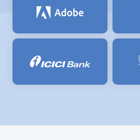
🇧🇴
Bolivia
Bosnia A
🇧🇦
Herzegov
🇧🇼
Botswana
🇧🇷
Brazil
Brunei
🇧🇳
Darussal