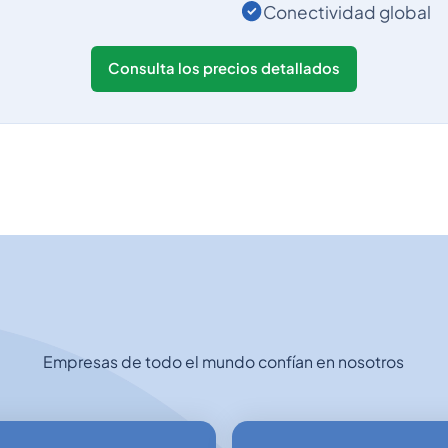
Conectividad global
375
0.11219
0.02756
Consulta los precios detallados
32
0.11219
0.02756
501
0.11219
0.02756
229
0.02938
0.0052
1
0.07878
0.01001
Empresas de todo el mundo confían en nosotros
975
0.09555
0.01469