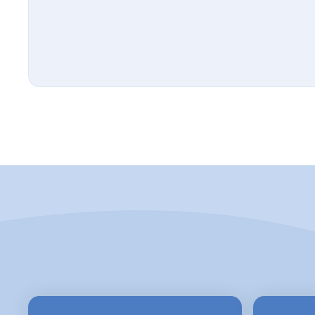
🇧🇾
Belarus
🇧🇪
Belgium
🇧🇿
Belize
🇧🇯
Benin
🇧🇲
Bermuda
🇧🇹
Bhutan