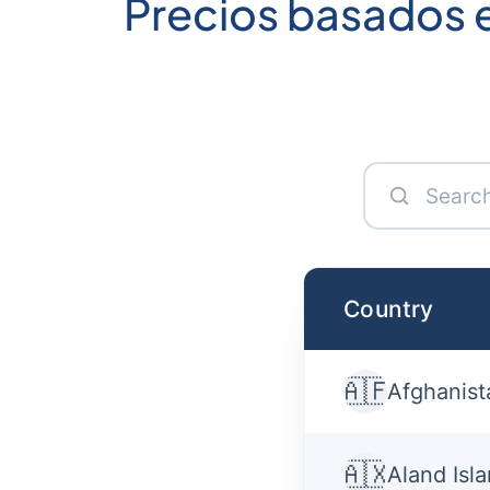
Precios basados 
Country
🇦🇫
Afghanist
🇦🇽
Aland Isl