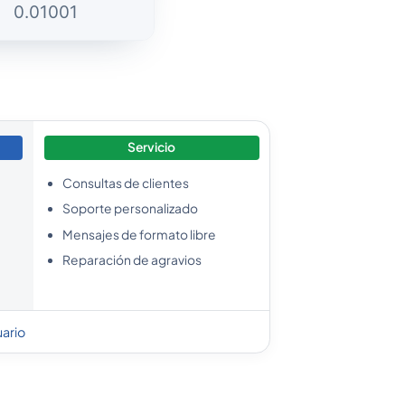
0.01001
0.01001
Servicio
0.033943
Consultas de clientes
Soporte personalizado
0.02756
Mensajes de formato libre
Reparación de agravios
0.02756
uario
0.01001