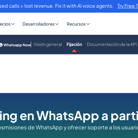
sed calls = lost revenue. Fix it with AI voice agents.
Try Free 
ecios
Desarrolladores
Recursos
Visión general
Fijación
Documentación de la API
ing en WhatsApp a parti
smisiones de WhatsApp y ofrecer soporte a los usuario