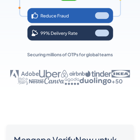
Securing millions of OTPs for global teams
+50
Mengapa VerifyNow untuk