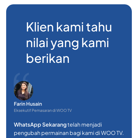
Klien kami tahu
nilai yang kami
berikan
Farin Husain
R
Eksekutif Pemasaran di WOO TV
P
WhatsApp Sekarang
telah menjadi
V
pengubah permainan bagi kami di WOO TV.
p