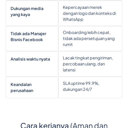
Kepercayaan merek
Dukungan media
dengan logo dan konteks di
yang kaya
WhatsApp
Onboarding lebih cepat,
Tidak ada Manajer
tidak ada persetujuan yang
Bisnis Facebook
rumit
Lacak tingkat pengiriman,
Analisis waktu nyata
percobaan ulang, dan
latensi
SLA uptime 99,9%,
Keandalan
dukungan 24/7
perusahaan
Cara kerjanya
(Aman dan