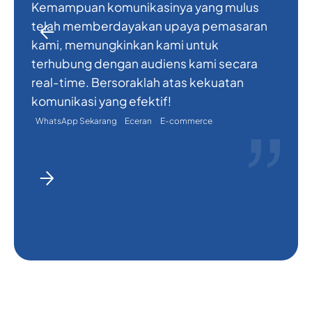
Kemampuan komunikasinya yang mulus
p
telah memberdayakan upaya pemasaran
S
kami, memungkinkan kami untuk
y
terhubung dengan audiens kami secara
k
real-time. Bersoraklah atas kekuatan
k
komunikasi yang efektif!
m
WhatsApp Sekarang
Eceran
E-commerce