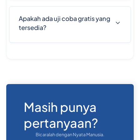
RCS, dan P2A (Perorang-ke-Aplikasi), memberi
Anda lebih banyak fleksibilitas daripada Twilio.
Apakah ada uji coba gratis yang
tersedia?
Ya, Anda dapat mengirim 1000 SMS atau pesan
OTP pertama Anda secara gratis untuk menguji
platform kami tanpa risiko.
Masih punya
pertanyaan?
Bicaralah dengan
Nyata
Manusia.