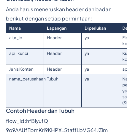
Anda harus meneruskan header dan badan
berikut dengan setiap permintaan:
Nama
Lapangan
Diperlukan
Deskr
alur_id
Header
ya
Flow 
konso
api_kunci
Header
ya
Kunci
konso
Jenis Konten
Header
ya
aplik
nama_perusahaan
Tubuh
ya
Nam
peru
yang
saat 
(Strin
Contoh Header dan Tubuh
flow_id:hfBIyufQ
9o9AAUfTbmKri9KHPXLStaffLbVG64JZim