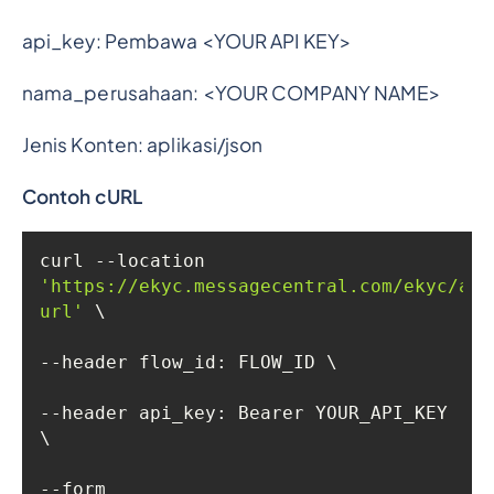
api_key: Pembawa <YOUR API KEY>
nama_perusahaan: <YOUR COMPANY NAME>
Jenis Konten: aplikasi/json
Contoh cURL
curl --location 
'https://ekyc.messagecentral.com/ekyc/api
url'
--header api_key: Bearer YOUR_API_KEY 
--form 