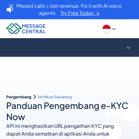
Missed calls = lost revenue. Fix it with AI voice
agents.
Try Free Today. →
Pengembang
Verifikasi Sekarang
Panduan Pengembang e-KYC
Now
API ini menghasilkan URL pengalihan KYC yang
dapat Anda sematkan di aplikasi Anda untuk