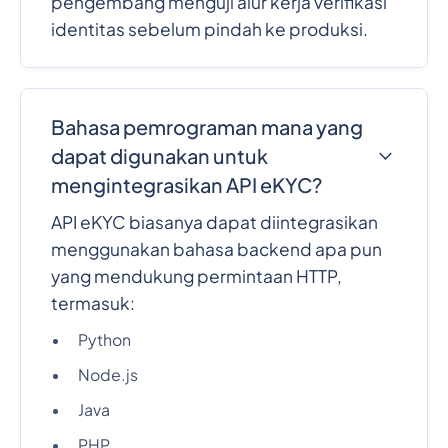
pengembang menguji alur kerja verifikasi
identitas sebelum pindah ke produksi.
Bahasa pemrograman mana yang
dapat digunakan untuk
mengintegrasikan API eKYC?
API eKYC biasanya dapat diintegrasikan
menggunakan bahasa backend apa pun
yang mendukung permintaan HTTP,
termasuk:
Python
Node.js
Java
PHP