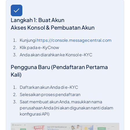
Langkah 1: Buat Akun
Akses Konsol & Pembuatan Akun
Kunjungi
https://console.messagecentral.com
Klik pada e-KyCnow
Anda akan diarahkan ke Konsol e-KYC
Pengguna Baru (Pendaftaran Pertama
Kali)
Daftarkan akun Anda di e-KYC
Selesaikan proses pendaftaran
Saat membuat akun Anda, masukkan nama
perusahaan Anda (ini akan digunakan nanti dalam
konfigurasi API)