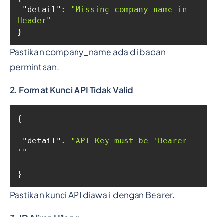
"detail"
: 
"Missing company name in 
Header"
}
Pastikan company_name ada di badan
permintaan.
2. Format Kunci API Tidak Valid
"detail"
: 
"API Key must be 'Bearer 
'"
}
Pastikan kunci API diawali dengan Bearer.