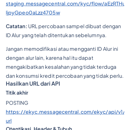
staging.messagecentral.com/kyc/flow/aEzRTHu
ljpyGpeo0aLzz4705w
Catatan:
URL percobaan sampel dibuat dengan
ID Alur yang telah ditentukan sebelumnya.
Jangan memodifikasi atau mengganti ID Alur ini
dengan alur lain, karena hal itu dapat
mengakibatkan kesalahan yang tidak terduga
dan konsumsi kredit percobaan yang tidak perlu.
Hasilkan URL dari API
Titik akhir
POSTING
https://ekyc.messagecentral.com/ekyc/api/v1/re
url
Otentikasi, Header & Tubuh