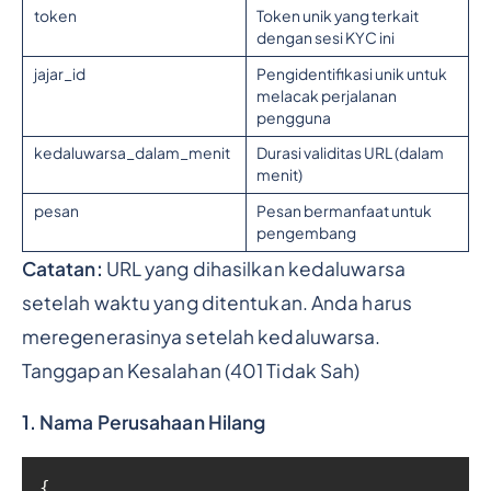
token
Token unik yang terkait
dengan sesi KYC ini
jajar_id
Pengidentifikasi unik untuk
melacak perjalanan
pengguna
kedaluwarsa_dalam_menit
Durasi validitas URL (dalam
menit)
pesan
Pesan bermanfaat untuk
pengembang
Catatan:
URL yang dihasilkan kedaluwarsa
setelah waktu yang ditentukan. Anda harus
meregenerasinya setelah kedaluwarsa.
Tanggapan Kesalahan (401 Tidak Sah)
1. Nama Perusahaan Hilang