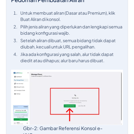
Untuk membuat aliran (Dasar atau Premium), klik
Buat Aliran di konsol.
Pilih jenis aliran yang diperlukan dan lengkapi semua
bidang konfigurasi wajib.
Setelah aliran dibuat, semua bidang tidak dapat
diubah, kecuali untuk URL pengalihan.
Jika ada konfigurasi yang salah, alur tidak dapat
diedit atau dihapus; alur baru harus dibuat.
Gbr-2: Gambar Referensi Konsol e-