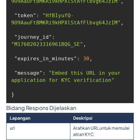
9O9AauFtBMKRi9kHPXlStAfFlbvg64JzIM"
"token"
: 
"HfBIyufQ-
9O9AauFtBMKRi9kHPXlStAfFlbvg64JzIM"
"journey_id"
: 
"M17682023316961BQG_SE"
"expires_in_minutes"
: 
30
"message"
: 
"Embed this URL in your 
application for KYC verification"
}
Bidang Respons Dijelaskan
Lapangan
Deskripsi
url
Arahkan URL untuk memulai
aliran KYC