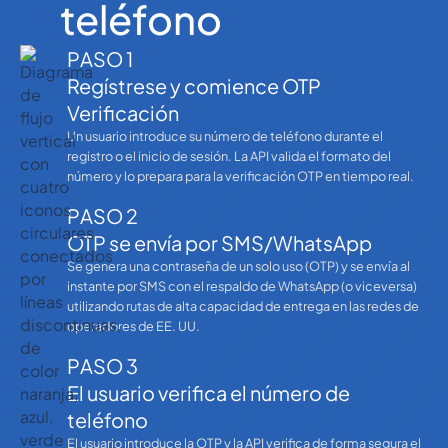
teléfono
PASO 1
Regístrese y comience OTP
Verificación
Un usuario introduce su número de teléfono durante el
registro o el inicio de sesión. La API valida el formato del
número y lo prepara para la verificación OTP en tiempo real.
PASO 2
OTP se envía por SMS/WhatsApp
Se genera una contraseña de un solo uso (OTP) y se envía al
instante por SMS con el respaldo de WhatsApp (o viceversa)
utilizando rutas de alta capacidad de entrega en las redes de
operadores de EE. UU.
PASO 3
El usuario verifica el número de
teléfono
El usuario introduce la OTP y la API verifica de forma segura el