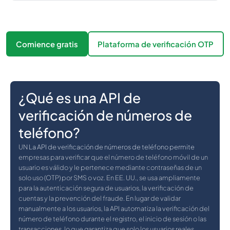
Comience gratis
Plataforma de verificación OTP
¿Qué es una API de
verificación de números de
teléfono?
UN
La API de verificación de números de teléfono permite
empresas para verificar que el número de teléfono móvil de un
usuario es válido y le pertenece mediante contraseñas de un
solo uso (OTP) por SMS o voz. En EE. UU., se usa ampliamente
para la autenticación segura de usuarios, la verificación de
cuentas y la prevención del fraude. En lugar de validar
manualmente a los usuarios, la API automatiza la verificación del
número de teléfono durante el registro, el inicio de sesión o las
transacciones, lo que garantiza que solo los usuarios reales