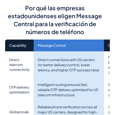
Por qué las empresas
estadounidenses eligen Message
Central para la verificación de
números de teléfono
Capability
Message Central
Oth
Mult
Direct connections with US carriers
Direct
limi
telecom
for better delivery control, lower
inc
connectivity
latency, and higher OTP success rates
US 
Intelligent routing ensures fast,
Stan
OTP delivery
reliable OTP delivery optimized for US
spe
optimization
telecom infrastructure
dela
Reliable phone verification across all
Cov
Global scale
major US carriers, designed for high-
depe