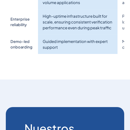
volume applications
and 
High-uptime infrastructure built for
Per
Enterprise
scale, ensuring consistent verification
load
reliability
performance even during peak traffic
use
Guided implementation with expert
Most
Demo-led
onboarding
support
doc
Nuestros