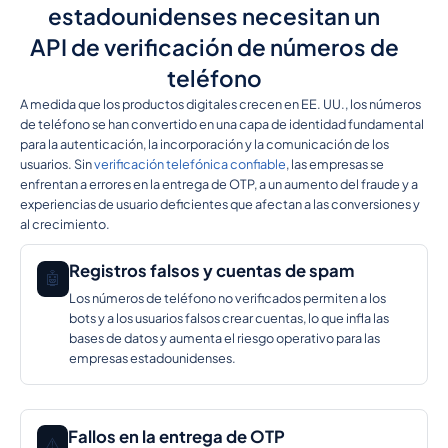
estadounidenses necesitan un
API de verificación de números de
teléfono
A medida que los productos digitales crecen en EE. UU., los números
de teléfono se han convertido en una capa de identidad fundamental
para la autenticación, la incorporación y la comunicación de los
usuarios. Sin
verificación telefónica confiable
, las empresas se
enfrentan a errores en la entrega de OTP, a un aumento del fraude y a
experiencias de usuario deficientes que afectan a las conversiones y
al crecimiento.
Registros falsos y cuentas de spam
🤖
Los números de teléfono no verificados permiten a los
bots y a los usuarios falsos crear cuentas, lo que infla las
bases de datos y aumenta el riesgo operativo para las
empresas estadounidenses.
Fallos en la entrega de OTP
⚠️