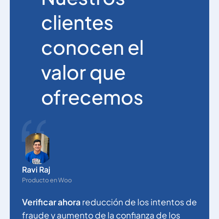
clientes
conocen el
valor que
ofrecemos
N
g
Ravi Raj
e
Producto en Woo
m
Verificar ahora
reducción de los intentos de
c
fraude y aumento de la confianza de los
M