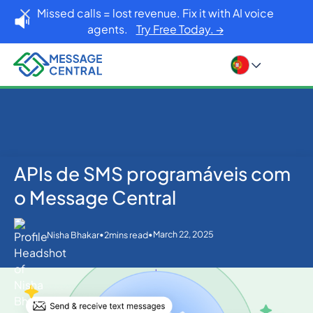
Missed calls = lost revenue. Fix it with AI voice
agents.
Try Free Today. →
APIs de SMS programáveis com
Home
Blog
SMS APIs
APIs de SMS programáveis com o Message Central
o Message Central
•
•
March 22, 2025
Nisha Bhakar
2
mins read