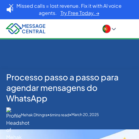
Missed calls = lost revenue. Fix it with AI voice
agents.
Try Free Today. →
Processo passo a passo para
Home
Blog
Others
Processo passo a passo para agendar mensagens
agendar mensagens do
do WhatsApp
WhatsApp
•
•
March 20, 2025
Mehak Dhingra
6
mins read