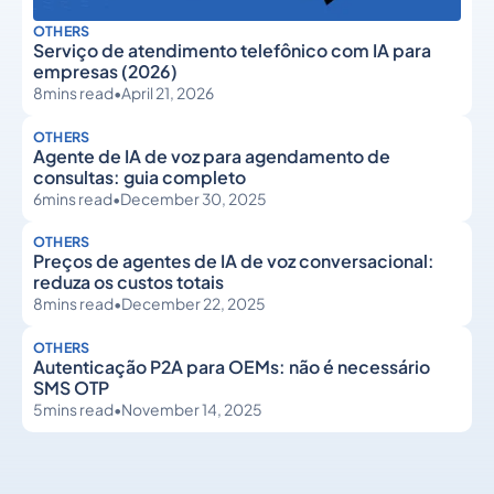
OTHERS
Serviço de atendimento telefônico com IA para
empresas (2026)
8
mins read
•
April 21, 2026
OTHERS
Agente de IA de voz para agendamento de
consultas: guia completo
6
mins read
•
December 30, 2025
OTHERS
Preços de agentes de IA de voz conversacional:
reduza os custos totais
8
mins read
•
December 22, 2025
OTHERS
Autenticação P2A para OEMs: não é necessário
SMS OTP
5
mins read
•
November 14, 2025