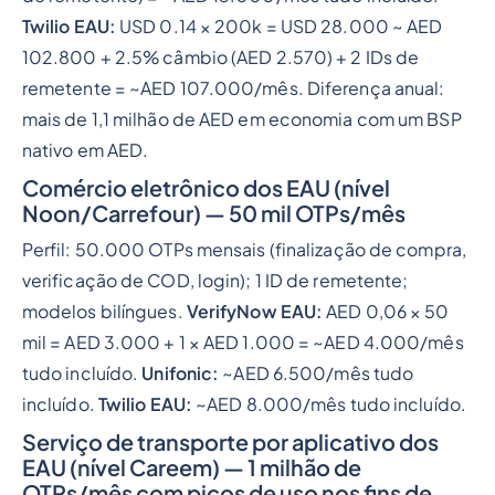
Twilio EAU:
USD 0.14 × 200k = USD 28.000 ~ AED
102.800 + 2.5% câmbio (AED 2.570) + 2 IDs de
remetente = ~AED 107.000/mês. Diferença anual:
mais de 1,1 milhão de AED em economia com um BSP
nativo em AED.
Comércio eletrônico dos EAU (nível
Noon/Carrefour) — 50 mil OTPs/mês
Perfil: 50.000 OTPs mensais (finalização de compra,
verificação de COD, login); 1 ID de remetente;
modelos bilíngues.
VerifyNow EAU:
AED 0,06 × 50
mil = AED 3.000 + 1 × AED 1.000 = ~AED 4.000/mês
tudo incluído.
Unifonic:
~AED 6.500/mês tudo
incluído.
Twilio EAU:
~AED 8.000/mês tudo incluído.
Serviço de transporte por aplicativo dos
EAU (nível Careem) — 1 milhão de
OTPs/mês com picos de uso nos fins de