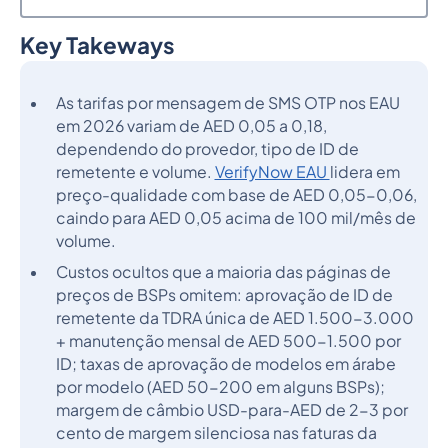
Key Takeways
Heading 2
As tarifas por mensagem de SMS OTP nos EAU
em 2026 variam de AED 0,05 a 0,18,
dependendo do provedor, tipo de ID de
remetente e volume.
VerifyNow EAU
lidera em
preço-qualidade com base de AED 0,05-0,06,
caindo para AED 0,05 acima de 100 mil/mês de
volume.
Custos ocultos que a maioria das páginas de
preços de BSPs omitem: aprovação de ID de
remetente da TDRA única de AED 1.500-3.000
+ manutenção mensal de AED 500-1.500 por
ID; taxas de aprovação de modelos em árabe
por modelo (AED 50-200 em alguns BSPs);
margem de câmbio USD-para-AED de 2-3 por
cento de margem silenciosa nas faturas da