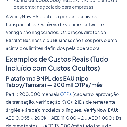
Acima de 1.000.000/mês:
20-30 por cento de
desconto; negociado para empresas
A VerifyNow EAU publica preços por níveis
transparentes. Os níveis de volume da Twilio e
Vonage são negociados. Os preços diretos da
Etisalat Business e du Business são fixos por volume
acima dos limites definidos pela operadora.
Exemplos de Custos Reais (Tudo
Incluído com Custos Ocultos)
Plataforma BNPL dos EAU (tipo
Tabby/Tamara) — 200 mil OTPs/mês
Perfil: 200.000 mensais
OTPs
(cadastro, aprovação
de transação, verificação KYC); 2 IDs de remetente
(inglês + árabe); modelos bilíngues.
VerifyNow EAU:
AED 0.055 × 200k = AED 11.000 + 2 × AED 1.000 (IDs
de remetente) = ~AED 13.000/mês tudo incluído.