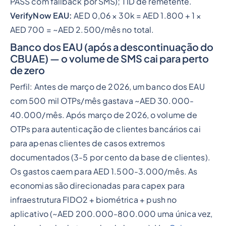
PASS com fallback por SMS); 1 ID de remetente.
VerifyNow EAU:
AED 0,06 × 30k = AED 1.800 + 1 ×
AED 700 = ~AED 2.500/mês no total.
Banco dos EAU (após a descontinuação do
CBUAE) — o volume de SMS cai para perto
de zero
Perfil: Antes de março de 2026, um banco dos EAU
com 500 mil OTPs/mês gastava ~AED 30.000-
40.000/mês. Após março de 2026, o volume de
OTPs para autenticação de clientes bancários cai
para apenas clientes de casos extremos
documentados (3-5 por cento da base de clientes).
Os gastos caem para AED 1.500-3.000/mês. As
economias são direcionadas para capex para
infraestrutura FIDO2 + biométrica + push no
aplicativo (~AED 200.000-800.000 uma única vez,