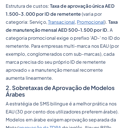
Estrutura de custos:
Taxa de aprovação única AED
1.500-3.000 por ID de remetente
(varia por
categoria: Serviço,
Transacional
,
Promocional
).
Taxa
de manutenção mensal AED 500-1.500 por ID.
A
categoria promocional exige o prefixo 'AD-' no ID do
remetente. Para empresas multi-marca nos EAU (por
exemplo, conglomerados com sub-marcas), cada
marca precisa do seu próprio ID de remetente
aprovado = a manutenção mensal recorrente
aumenta linearmente.
2. Sobretaxas de Aprovação de Modelos
Árabes
A estratégia de SMS bilingue é a melhor prática nos
EAU (30 por cento dos utilizadores preferem árabe).
Modelos em árabe exigem aprovação separada da
Meta/
aprovação da TDRA
do inglês. Alguns BSPs