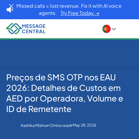
Missed calls = lost revenue. Fix it with AI voice
agents.
Try Free Today. →
Preços de SMS OTP nos EAU
Home
Blog
OTP SMS Verification
Preços de SMS OTP nos EAU 2026: Detalhes de
2026: Detalhes de Custos em
Custos em AED por Operadora, Volume e ID de
Remetente
AED por Operadora, Volume e
ID de Remetente
•
•
May 28, 2026
Kashika Mishra
13
mins read