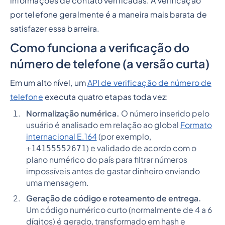
informações de contato verificadas. A verificação
por telefone geralmente é a maneira mais barata de
satisfazer essa barreira.
Como funciona a verificação do
número de telefone (a versão curta)
Em um alto nível, um
API de verificação de número de
telefone
executa quatro etapas toda vez:
Normalização numérica.
O número inserido pelo
usuário é analisado em relação ao global
Formato
internacional E.164
(por exemplo,
) e validado de acordo com o
+14155552671
plano numérico do país para filtrar números
impossíveis antes de gastar dinheiro enviando
uma mensagem.
Geração de código e roteamento de entrega.
Um código numérico curto (normalmente de 4 a 6
dígitos) é gerado, transformado em hash e