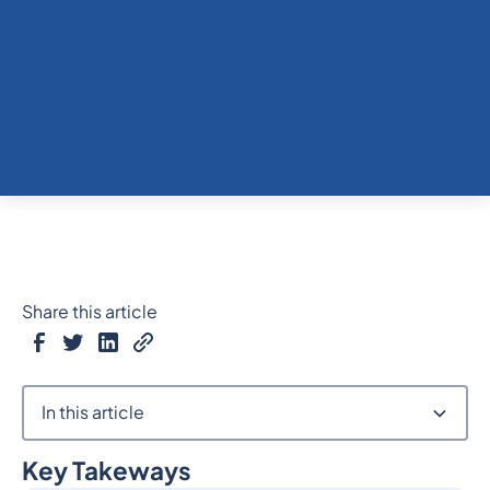
Share this article
In this article
Key Takeways
Heading 2