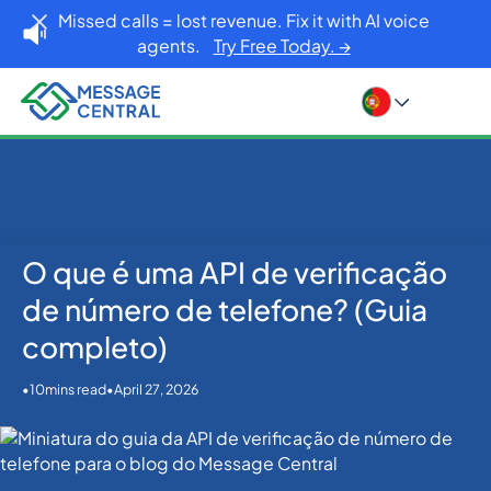
Missed calls = lost revenue. Fix it with AI voice
agents.
Try Free Today. →
O que é uma API de verificação
Home
Blog
OTP SMS Verification
O que é uma API de verificação de número de
de número de telefone? (Guia
telefone? (Guia completo)
completo)
•
•
April 27, 2026
10
mins read