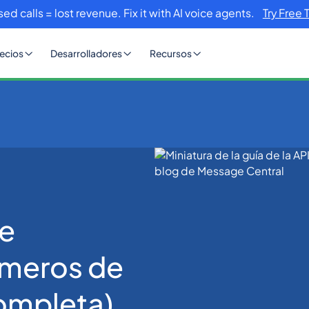
sed calls = lost revenue. Fix it with AI voice agents.
Try Free 
ecios
Desarrolladores
Recursos
de verificación de números de teléfono? (Guía completa)
de
úmeros de
ompleta)