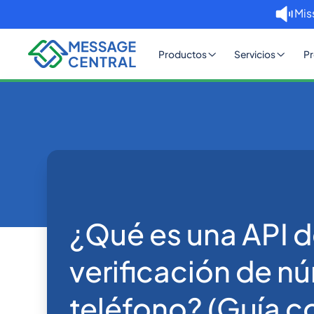
Mis
Productos
Servicios
Pr
Inicio
Blog
¿Qué es una API 
OTP SMS Verification
¿Qué es una API 
verificación de n
teléfono? (Guía c