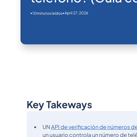
•
•
April 27, 2026
10
minutos leídos
Key Takeways
UN
API de verificación de números d
un usuario controla un número de t