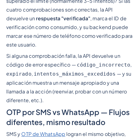
superado el límite (normalmente 3-5 intentos)? Si las
cuatro comprobaciones son correctas, la API
devuelve un
respuesta "verificada"
, marca el ID de
verificación como consumido, y su backend puede
marcar ese número de teléfono como verificado para
este usuario.
Si alguna comprobación falla, la API devuelve un
código de error específico —
,
código_incorrecto
,
— y su
expirado
intentos_máximos_excedidos
aplicación muestra un mensaje apropiado y una
llamada a la acción (reenviar, probar con un número
diferente, etc.).
OTP por SMS vs WhatsApp — Flujos
diferentes, mismo resultado
SMS y
OTP de WhatsApp
logran el mismo objetivo,