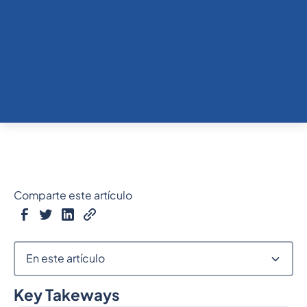
Comparte este artículo
En este artículo
Key Takeways
Epígrafe 2