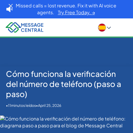
Missed calls = lost revenue. Fix it with AI voice
agents.
Try Free Today. →
Cómo funciona la verificación
Inicio
Blog
OTP SMS Verification
Cómo funciona la verificación del número de
del número de teléfono (paso a
teléfono (paso a paso)
paso)
•
•
April 25, 2026
11
minutos leídos