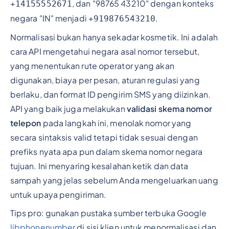
, dan "98765 43210" dengan konteks
+14155552671
negara "IN" menjadi
.
+919876543210
Normalisasi bukan hanya sekadar kosmetik. Ini adalah
cara API mengetahui negara asal nomor tersebut,
yang menentukan rute operator yang akan
digunakan, biaya per pesan, aturan regulasi yang
berlaku, dan format ID pengirim SMS yang diizinkan.
API yang baik juga melakukan
validasi skema nomor
telepon
pada langkah ini, menolak nomor yang
secara sintaksis valid tetapi tidak sesuai dengan
prefiks nyata apa pun dalam skema nomor negara
tujuan. Ini menyaring kesalahan ketik dan data
sampah yang jelas sebelum Anda mengeluarkan uang
untuk upaya pengiriman.
Tips pro: gunakan pustaka sumber terbuka Google
libphonenumber
di sisi klien untuk menormalisasi dan