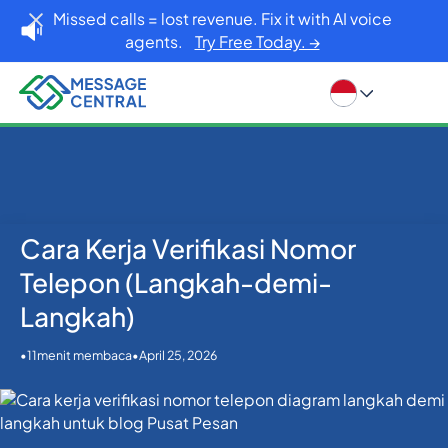
Missed calls = lost revenue. Fix it with AI voice
agents.
Try Free Today. →
Cara Kerja Verifikasi Nomor
Rumah
Blog
Verifikasi SMS OTP
Cara Kerja Verifikasi Nomor Telepon (Langkah-demi-
Telepon (Langkah-demi-
Langkah)
Langkah)
•
•
April 25, 2026
11
menit membaca