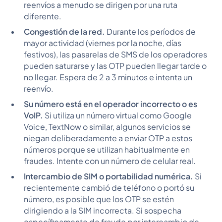
reenvíos a menudo se dirigen por una ruta
diferente.
Congestión de la red.
Durante los períodos de
mayor actividad (viernes por la noche, días
festivos), las pasarelas de SMS de los operadores
pueden saturarse y las OTP pueden llegar tarde o
no llegar. Espera de 2 a 3 minutos e intenta un
reenvío.
Su número está en el operador incorrecto o es
VoIP.
Si utiliza un número virtual como Google
Voice, TextNow o similar, algunos servicios se
niegan deliberadamente a enviar OTP a estos
números porque se utilizan habitualmente en
fraudes. Intente con un número de celular real.
Intercambio de SIM o portabilidad numérica.
Si
recientemente cambió de teléfono o portó su
número, es posible que los OTP se estén
dirigiendo a la SIM incorrecta. Si sospecha
específicamente de fraude por intercambio de