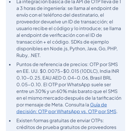
La integración básica de la API de OTP lleva de 1
a 3 horas de ingeniería: se llama al endpoint de
envío con el teléfono del destinatario, el
proveedor devuelve un ID de transacción; el
usuario recibe el código y lo introduce; se llama
al endpoint de verificación con el ID de
transacción + el código. SDKs de ejemplo
disponibles en Node.js, Python, Java, Go, PHP,
Ruby, .NET.
Puntos de referencia de precios: OTP por SMS
en EE. UU. $0.0075-$0.015 (10DLC), India INR
0.10-0.25, EAU AED 0.04-0.06, Brasil BRL
0.05-0.10. El OTP por WhatsApp suele ser
entre un 30% y un 60% más barato que el SMS
en el mismo mercado después de la tarificación
por mensaje de Meta. Consulta la
Guía de
decisión: OTP por WhatsApp vs. OTP por SMS
.
Existen formas gratuitas de enviar OTPs:
créditos de prueba gratuitos de proveedores