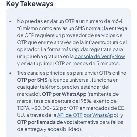
Key Takeways
Epígrafe 2
No puedes enviar un OTP a un número de móvil
tú mismo como envías un SMS normal; la entrega
de OTP requiere un proveedor de servicios de
OTP que enrute a través de la infraestructura del
operador. La forma más rápida: regístrate para
una prueba gratuita en la
consola de VerifyNow
y envía tu primer OTP en menos de 5 minutos.
Tres canales principales para enviar OTPs online:
OTP por SMS
(alcance universal, funciona en
cualquier teléfono, precios estándar del
mercado),
OTP por WhatsApp
(remitente de
marca, tasa de apertura del 98%, exento de
TCPA, ~$0.00422 por OTP en mercados de EE.
UU. a través de la
API de OTP por WhatsApp
), y
OTP por llamada de voz
(alternativa para fallos
de entrega y accesibilidad).