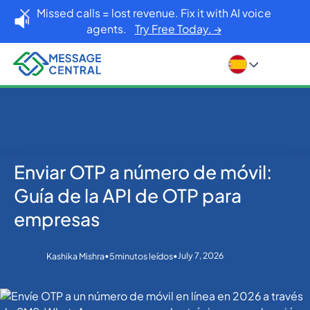
Missed calls = lost revenue. Fix it with AI voice
agents.
Try Free Today. →
Enviar OTP a número de móvil:
Inicio
Blog
OTP SMS Verification
Enviar OTP a número de móvil: Guía de la API de OTP
Guía de la API de OTP para
para empresas
empresas
•
•
July 7, 2026
Kashika Mishra
5
minutos leídos