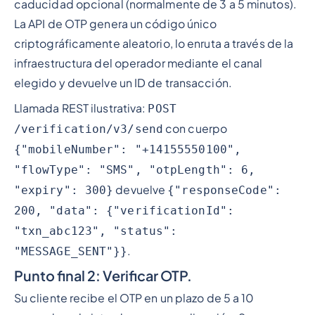
caducidad opcional (normalmente de 3 a 5 minutos).
La API de OTP genera un código único
criptográficamente aleatorio, lo enruta a través de la
infraestructura del operador mediante el canal
elegido y devuelve un ID de transacción.
Llamada REST ilustrativa:
POST
con cuerpo
/verification/v3/send
{"mobileNumber": "+14155550100",
"flowType": "SMS", "otpLength": 6,
devuelve
"expiry": 300}
{"responseCode":
200, "data": {"verificationId":
"txn_abc123", "status":
.
"MESSAGE_SENT"}}
Punto final 2: Verificar OTP.
Su cliente recibe el OTP en un plazo de 5 a 10