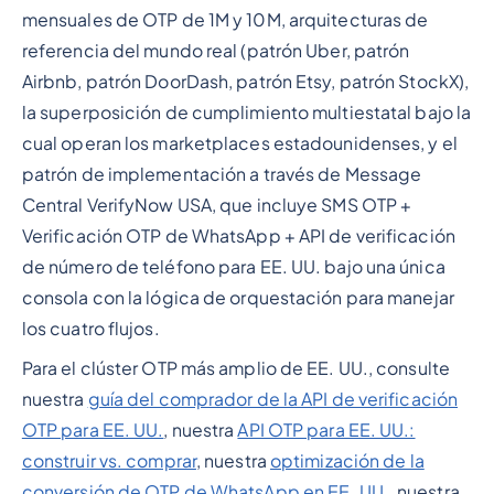
mensuales de OTP de 1M y 10M, arquitecturas de
referencia del mundo real (patrón Uber, patrón
Airbnb, patrón DoorDash, patrón Etsy, patrón StockX),
la superposición de cumplimiento multiestatal bajo la
cual operan los marketplaces estadounidenses, y el
patrón de implementación a través de Message
Central VerifyNow USA, que incluye SMS OTP +
Verificación OTP de WhatsApp + API de verificación
de número de teléfono para EE. UU. bajo una única
consola con la lógica de orquestación para manejar
los cuatro flujos.
Para el clúster OTP más amplio de EE. UU., consulte
nuestra
guía del comprador de la API de verificación
OTP para EE. UU.
, nuestra
API OTP para EE. UU.:
construir vs. comprar
, nuestra
optimización de la
conversión de OTP de WhatsApp en EE. UU.
, nuestra