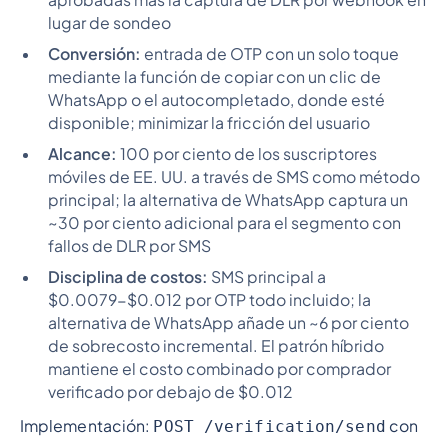
aprobadas más la captura de DLR por webhook en
lugar de sondeo
Conversión:
entrada de OTP con un solo toque
mediante la función de copiar con un clic de
WhatsApp o el autocompletado, donde esté
disponible; minimizar la fricción del usuario
Alcance:
100 por ciento de los suscriptores
móviles de EE. UU. a través de SMS como método
principal; la alternativa de WhatsApp captura un
~30 por ciento adicional para el segmento con
fallos de DLR por SMS
Disciplina de costos:
SMS principal a
$0.0079-$0.012 por OTP todo incluido; la
alternativa de WhatsApp añade un ~6 por ciento
de sobrecosto incremental. El patrón híbrido
mantiene el costo combinado por comprador
verificado por debajo de $0.012
Implementación:
con
POST /verification/send