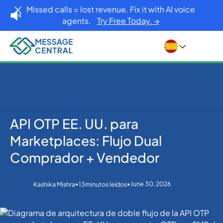
Missed calls = lost revenue. Fix it with AI voice
agents.
Try Free Today. →
API OTP EE. UU. para
Inicio
Blog
OTP SMS Verification
API OTP EE. UU. para Marketplaces: Flujo Dual
Marketplaces: Flujo Dual
Comprador + Vendedor
Comprador + Vendedor
•
•
June 30, 2026
Kashika Mishra
13
minutos leídos