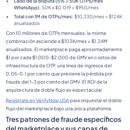
Lado de la disputa (5% = 50K OTPs/mes
WhatsApp):
50K x $0.019 = $950/mes
Total con 1M de OTPs/mes:
$10,330/mes = $124K
anualizados
Con 10 millones de OTPs mensuales, la misma
combinación asciende a $103K/mes = $1.24M
anualizados. El marketplace paga aproximadamente
$1 por cada $1,000-$2,000 de GMV en costos de
infraestructura de OTP, una línea de ingresos del
0.05-0.1 por ciento que previene la pérdida por
fraude del 1-3 por ciento del GMV. El ROI de la
arquitectura de doble flujo es espectacular.
Regístrate en VerifyNow USA
para orquestar el doble
flujo del marketplace bajo una única plataforma.
Tres patrones de fraude específicos
del marketplace y sus capas de