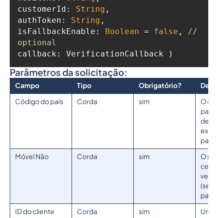
customerId
: 
String
authToken
: 
String
isFallbackEnable
: 
Boolean
 = 
false
, 
// 
optional
callback
: VerificationCallback )
Parâmetros da solicitação:
Campo
Tipo
Obrigatório?
Desc
Código do país
Corda
sim
O có
país 
de ce
exemp
para a
Móvel Não
Corda
sim
O nú
celula
veri
(sem 
país)
ID do cliente
Corda
sim
Um