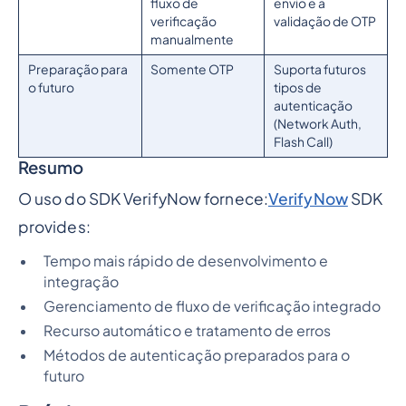
fluxo de
envio e a
verificação
validação de OTP
manualmente
Preparação para
Somente OTP
Suporta futuros
o futuro
tipos de
autenticação
(Network Auth,
Flash Call)
Resumo
O uso do SDK VerifyNow fornece:
VerifyNow
SDK
provides:
Tempo mais rápido de desenvolvimento e
integração
Gerenciamento de fluxo de verificação integrado
Recurso automático e tratamento de erros
Métodos de autenticação preparados para o
futuro