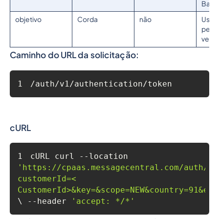
Base
objetivo
Corda
não
Use 
pela 
vez
Caminho do URL da solicitação:
1
/auth/v1/authentication/token
cURL
1
cURL curl --location 
'https://cpaas.messagecentral.com/auth/v1
customerId=< 
CustomerId>&key=&scope=NEW&country=91&ema
\ --header 
'accept: */*'