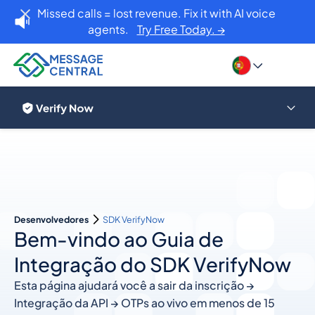
Missed calls = lost revenue. Fix it with AI voice
agents.
Try Free Today. →
Desenvolvedores
SDK VerifyNow
Bem-vindo ao Guia de
Integração do SDK VerifyNow
Esta página ajudará você a sair da inscrição →
Integração da API → OTPs ao vivo em menos de 15