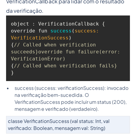
VerificationCallback para lidar com o resultado
da verificação.
override fun 
success
(
success: 
VerificationSuccess
)
{
// Called when verification 
succeeds}override fun failure(error: 
VerificationError)
{
// Called when verification fails}
}
success (success: verificationSuccess): invocado
na verificação bem-sucedida. O
VerificationSuccess pode incluir um status (200),
mensagem e verificado (verdadeiro).
classe VerificationSuccess (val status: Int, val
verificado: Boolean, mensagem val: String)