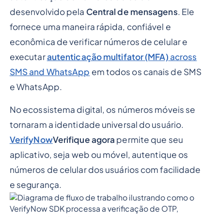
Características principais
desenvolvido pela
Central de mensagens
. Ele
fornece uma maneira rápida, confiável e
Caso de uso: autenticação baseada em OTP
econômica de verificar números de celular e
Parâmetros do modelo de mensagem
executar
autenticação multifator (MFA)
across
Fluxo de verificação
SMS and WhatsApp
em todos os canais de SMS
Por que usar o VerifyNow
e WhatsApp.
Mecanismo de fallback
No ecossistema digital, os números móveis se
Benefícios da integração do SDK (versus API)
tornaram a identidade universal do usuário.
Próximas etapas
VerifyNow
Verifique agora
permite que seu
aplicativo, seja web ou móvel, autentique os
Etapas de integração
números de celular dos usuários com facilidade
e segurança.