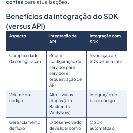
contas
para atualizações.
Benefícios da integração do SDK
(versus API)
Aspecto
Integração de
Integração com
API
SDK
Complexidade
Requer
Invocação de
da configuração
configuração de
SDK de uma linha
servidor para
servidor e
orquestração de
API
Volume do
Alto — várias
Integração de
código
etapas (UI →
baixo código
Backend →
VerifyNow)
Gerenciamento
O desenvolvedor
O SDK
de fluxo
deve lidar com o
automatiza o