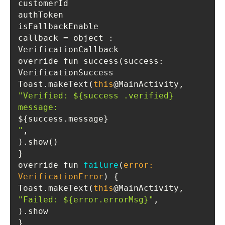
callback = object : 
override fun success(success: 
Toast.makeText(
this
@MainActivity, 
"Verified: ${success .verified} 
"
override fun 
failure
(
error: 
VerificationError
)
Toast.makeText(
this
@MainActivity, 
"Failed: ${error.errorMsg}"