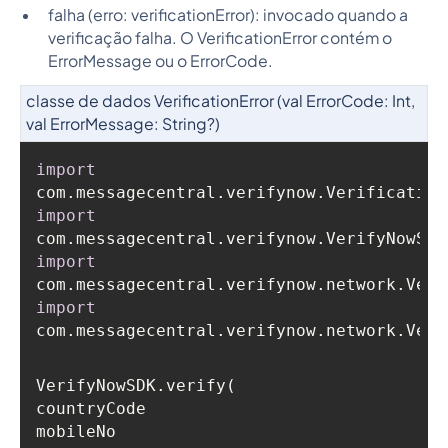
falha (erro: verificationError): invocado quando a
verificação falha. O VerificationError contém o
ErrorMessage ou o ErrorCode.
classe de dados VerificationError (val ErrorCode: Int,
val ErrorMessage: String?)
import
import
import
import
com.messagecentral.verifynow.network.Veri