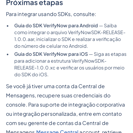
Próximas etapas
Para integrar usando SDKs, consulte:
Guia do SDK VerifyNow para Android
— Saiba
como integrar o arquivo VerifyNowSDK-RELEASE-
1.0.0.aar, inicializar o SDK e realizar a verificação
do número de celular no Android.
Guia do SDK VerifyNow para iOS
— Siga as etapas
para adicionar a estrutura VerifyNowSDK-
RELEASE-1.0.0.xc e verificar os usuários por meio
do SDK do iOS.
Se você já tiver uma conta da Central de
Mensagens, recupere suas credenciais do
console. Para suporte de integração corporativa
ou integração personalizada, entre em contato
com seu gerente de contas da Central de
Mensagens.
Message Central
account, retrieve