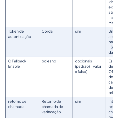
ident
exclu
atrib
cont
Mess
Token de
Corda
sim
Um t
autenticação
segu
para 
Soli
da AP
O Fallback
boleano
opcionais
Esse 
Enable
(padrão) valor
deter
= falso)
OTP f
deve 
caso
de ve
princi
retorno de
Retorno de
sim
Inter
chamada
chamada de
retor
verificação
cham
rece