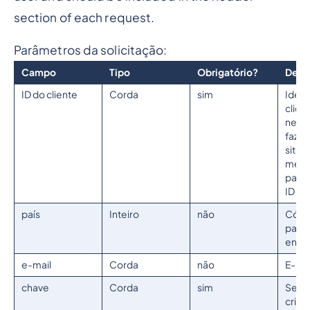
section of each request.
Parâmetros da solicitação:
Campo
Tipo
Obrigatório?
Desc
ID do cliente
Corda
sim
Ident
client
nece
fazer
site 
mens
para 
ID de 
país
Inteiro
não
Códig
para 
envia
e-mail
Corda
não
E-mai
chave
Corda
sim
Senh
cript