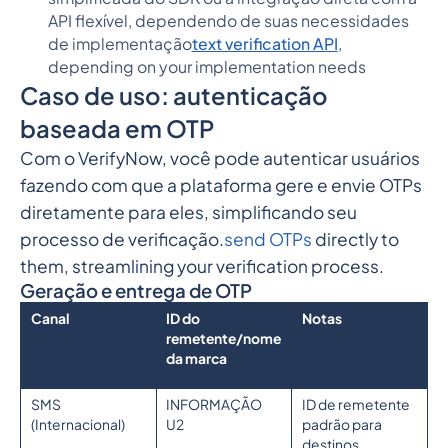
API flexível, dependendo de suas necessidades
de implementação
text verification API
,
depending on your implementation needs
Caso de uso: autenticação
baseada em OTP
Com o VerifyNow, você pode autenticar usuários
fazendo com que a plataforma gere e envie OTPs
diretamente para eles, simplificando seu
processo de verificação.
send OTPs
directly to
them, streamlining your verification process.
Geração e entrega de OTP
Canal
ID do
Notas
remetente/nome
da marca
SMS
INFORMAÇÃO
ID de remetente
(Internacional)
U2
padrão para
destinos