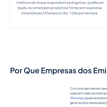
chatbots de IA que respondem a perguntas, qualificam
leads, recomendam produtos e fornecem respostas
instantâneas 24 horas por dia, 7 dias por semana.
Por Que Empresas dos Emi
Com uma das maiores taxas
esperam cada vez mais qu
WhatsApp
ajuda as empres
gerar receita mensurável p