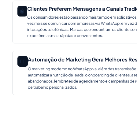
Clientes Preferem Mensagens a Canais Tradi
🤖
Os consumidores estão passando mais tempo em aplicativos
vez mais se comunicar com empresas via WhatsApp, em vez de
interações telefônicas. Marcas que encontram os clientes on
experiências mais rápidas e convenientes.
Automação de Marketing Gera Melhores Re
🕵️‍♂️
O marketing moderno no WhatsApp vai além das transmissõ
automatizar a nutrição de leads, o onboarding de clientes, a 
abandonados, lembretes de agendamento e campanhas de re
de trabalho personalizados.