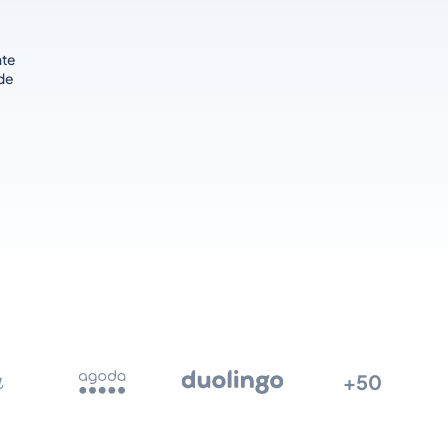
nte
de
+50