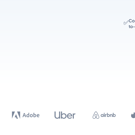
Con
✅
to