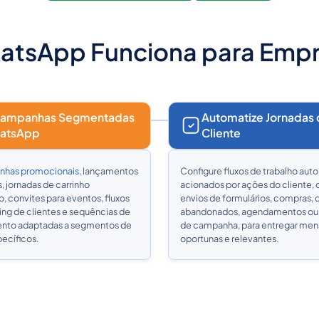
atsApp Funciona para Empr
Campanhas Segmentadas
Automatize Jornadas
atsApp
Cliente
has promocionais
, lançamentos
Configure fluxos de trabalho aut
, jornadas de carrinho
acionados por ações do cliente,
 convites para eventos, fluxos
envios de formulários, compras, 
ng de clientes e sequências de
abandonados, agendamentos ou 
nto adaptadas a segmentos de
de campanha, para entregar me
pecíficos.
oportunas e relevantes.