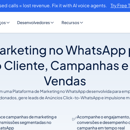
sed calls = lost revenue. Fix it with AI voice agents.
Try Free 
ços
Desenvolvedores
Recursos
arketing no WhatsApp 
 Cliente, Campanhas e
Vendas
com uma Plataforma de Marketing no WhatsApp desenvolvida para em
andonados, gere leads de Anúncios Click-to-WhatsApp e impulsione 
nce campanhas de marketing e
Acompanhe o engajamento
✅
ansmissões segmentadas no
conversões e desempenho 
atsApp
campanha em tempo real