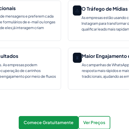
cionais
O Tráfego de Mídias
⚠️
 de mensagens e preferem cada
As empresas estão usando c
 formulários de e-mail ou longas
Instagram para transformar o
de eles já interagem criam
qualificar leads mais rapida
sultados
Maior Engajamento d
📵
es. As empresas podem
As campanhas de WhatsApp g
recuperação de carrinhos
resposta mais rápidos e ma
engajamento por meio de fluxos
tradicionais, ajudando as e
Comece Gratuitamente
Ver Preços