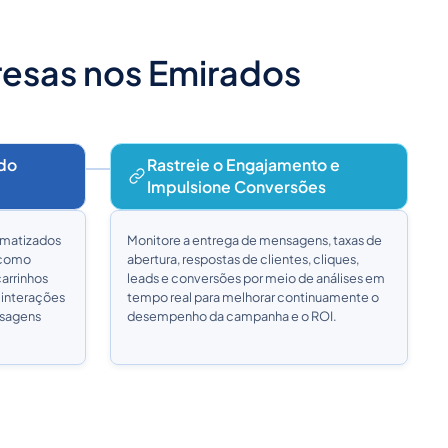
esas nos Emirados
 do
Rastreie o Engajamento e
Impulsione Conversões
omatizados
Monitore a entrega de mensagens, taxas de
 como
abertura, respostas de clientes, cliques,
carrinhos
leads e conversões por meio de análises em
interações
tempo real para melhorar continuamente o
nsagens
desempenho da campanha e o ROI.