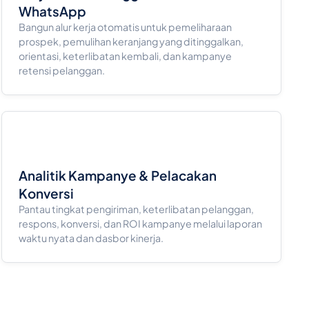
WhatsApp
Bangun alur kerja otomatis untuk pemeliharaan
prospek, pemulihan keranjang yang ditinggalkan,
orientasi, keterlibatan kembali, dan kampanye
retensi pelanggan.
Analitik Kampanye & Pelacakan
Konversi
Pantau tingkat pengiriman, keterlibatan pelanggan,
respons, konversi, dan ROI kampanye melalui laporan
waktu nyata dan dasbor kinerja.