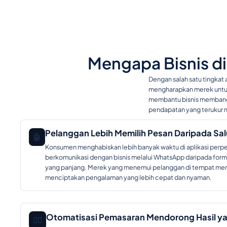
Mengapa Bisnis d
Dengan salah satu tingkat 
mengharapkan merek untuk 
membantu bisnis membangu
pendapatan yang terukur 
Pelanggan Lebih Memilih Pesan Daripada Salu
🤖
Konsumen menghabiskan lebih banyak waktu di aplikasi perp
berkomunikasi dengan bisnis melalui WhatsApp daripada formul
yang panjang. Merek yang menemui pelanggan di tempat mere
menciptakan pengalaman yang lebih cepat dan nyaman.
Otomatisasi Pemasaran Mendorong Hasil ya
🕵️‍♂️