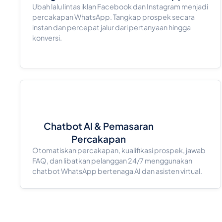
Ubah lalu lintas iklan Facebook dan Instagram menjadi
percakapan WhatsApp. Tangkap prospek secara
instan dan percepat jalur dari pertanyaan hingga
konversi.
Chatbot AI & Pemasaran
Percakapan
Otomatiskan percakapan, kualifikasi prospek, jawab
FAQ, dan libatkan pelanggan 24/7 menggunakan
chatbot WhatsApp bertenaga AI dan asisten virtual.