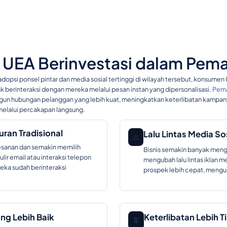
i UEA Berinvestasi dalam Pe
adopsi ponsel pintar dan media sosial tertinggi di wilayah tersebut, konsume
berinteraksi dengan mereka melalui pesan instan yang dipersonalisasi.
Pema
n hubungan pelanggan yang lebih kuat, meningkatkan keterlibatan kampa
melalui percakapan langsung.
ran Tradisional
Lalu Lintas Media So
⚠️
esanan dan semakin memilih
Bisnis semakin banyak meng
ir email atau interaksi telepon
mengubah lalu lintas iklan 
ka sudah berinteraksi
prospek lebih cepat, mengur
ng Lebih Baik
Keterlibatan Lebih T
📵