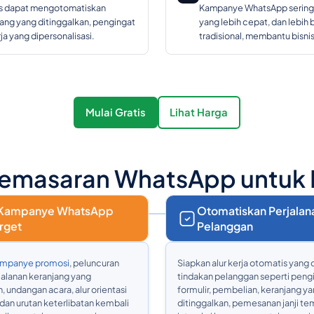
is dapat mengotomatiskan
Kampanye WhatsApp sering ka
ang yang ditinggalkan, pengingat
yang lebih cepat, dan lebih
ja yang dipersonalisasi.
tradisional, membantu bisn
Mulai Gratis
Lihat Harga
Pemasaran WhatsApp untuk B
 Kampanye WhatsApp
Otomatiskan Perjalan
rget
Pelanggan
mpanye promosi
, peluncuran
Siapkan alur kerja otomatis yang 
jalanan keranjang yang
tindakan pelanggan seperti peng
, undangan acara, alur orientasi
formulir, pembelian, keranjang y
dan urutan keterlibatan kembali
ditinggalkan, pemesanan janji te