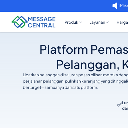
Mis
Produk
Layanan
Harga
Platform Pemas
Pelanggan, 
Libatkan pelanggan di saluran pesan pilihan mereka de
perjalanan pelanggan, pulihkan keranjang yang ditingga
bertarget—semuanya dari satu platform.
Lu
✅
dan