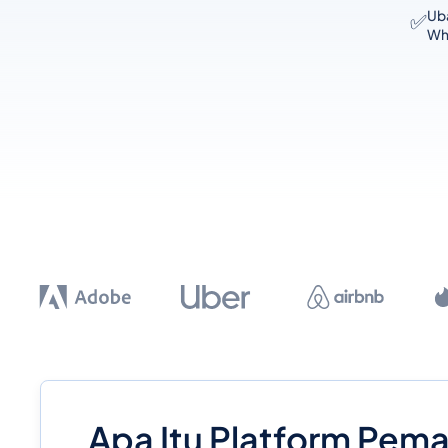
Uba
✅
Wh
Apa Itu Platform Pe