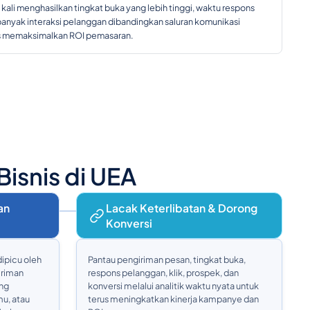
li menghasilkan tingkat buka yang lebih tinggi, waktu respons
 banyak interaksi pelanggan dibandingkan saluran komunikasi
is memaksimalkan ROI pemasaran.
isnis di UEA
an
Lacak Keterlibatan & Dorong
Konversi
dipicu oleh
Pantau pengiriman pesan, tingkat buka,
iriman
respons pelanggan, klik, prospek, dan
ang
konversi melalui analitik waktu nyata untuk
mu, atau
terus meningkatkan kinerja kampanye dan