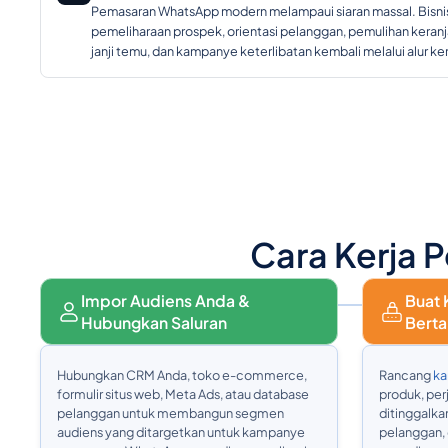
Pemasaran WhatsApp modern melampaui siaran massal. Bisn
pemeliharaan prospek, orientasi pelanggan, pemulihan keranj
janji temu, dan kampanye keterlibatan kembali melalui alur ker
Cara Kerja 
Impor Audiens Anda &
Buat
Hubungkan Saluran
Berta
Hubungkan CRM Anda, toko e-commerce,
Rancang
ka
formulir situs web, Meta Ads, atau database
produk, per
pelanggan untuk membangun segmen
ditinggalkan
audiens yang ditargetkan untuk kampanye
pelanggan, 