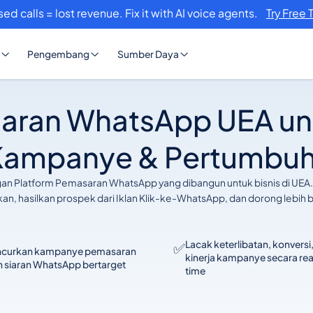
sed calls = lost revenue. Fix it with AI voice agents.
Try Free 
Pengembang
Sumber Daya
aran WhatsApp UEA unt
Kampanye & Pertumbuh
ngan Platform Pemasaran WhatsApp yang dibangun untuk bisnis di UEA
lkan, hasilkan prospek dari Iklan Klik-ke-WhatsApp, dan dorong lebi
Lacak keterlibatan, konversi
✅
ncurkan kampanye pemasaran
kinerja kampanye secara rea
 siaran WhatsApp bertarget
time