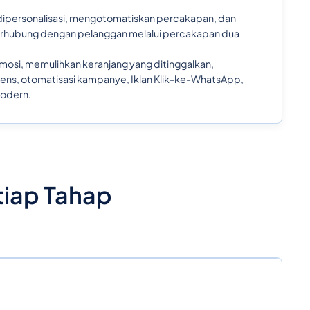
dipersonalisasi, mengotomatiskan percakapan, dan
erhubung dengan pelanggan melalui percakapan dua
osi, memulihkan keranjang yang ditinggalkan,
iens, otomatisasi kampanye, Iklan Klik-ke-WhatsApp,
modern.
iap Tahap