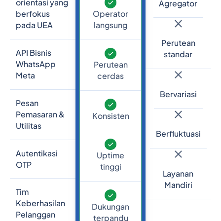
orientasi yang
Agregator
Operator
berfokus
langsung
pada UEA
Perutean
API Bisnis
standar
WhatsApp
Perutean
Meta
cerdas
Bervariasi
Pesan
Pemasaran &
Konsisten
Utilitas
Berfluktuasi
Autentikasi
Uptime
OTP
tinggi
Layanan
Mandiri
Tim
Keberhasilan
Dukungan
Pelanggan
terpandu