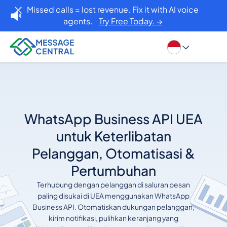
Missed calls = lost revenue. Fix it with AI voice
agents.
Try Free Today. →
WhatsApp Business API UEA
untuk Keterlibatan
Pelanggan, Otomatisasi &
Pertumbuhan
Terhubung dengan pelanggan di saluran pesan
paling disukai di UEA menggunakan WhatsApp
Business API. Otomatiskan dukungan pelanggan,
kirim notifikasi, pulihkan keranjang yang