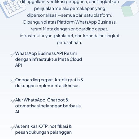
ditinggalkan, verifikasi pengguna, dan tingkatkan
penjualan melalui percakapan yang
dipersonalisasi—semua dari satu platform.
Dibangun di atas Platform WhatsApp Business
resmi Meta dengan onboarding cepat,
infrastruktur yang skalabel, dan keandalan tingkat
perusahaan.
✅
WhatsApp Business API Resmi
dengan infrastruktur Meta Cloud
API
✅
Onboarding cepat, kredit gratis &
dukungan implementasi khusus
✅
Alur WhatsApp, Chatbot &
otomatisasi pelanggan berbasis
AI
✅
Autentikasi OTP, notifikasi &
pesan dukungan pelanggan