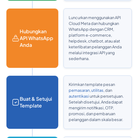
Luncurkan menggunakan API
Cloud Meta dan hubungkan
WhatsApp dengan CRM,
Hubungkan
platform e-commerce,
API WhatsApp
helpdesk, chatbot, atau alat
Anda
keterlibatan pelanggan Anda
melalui integrasi API yang
sederhana.
Kirimkan template pesan
pemasaran
,
utilitas
, dan
autentikasi
untuk persetujuan.
Buat & Setujui
Setelah disetujui, Anda dapat
Template
mengirim notifikasi, OTP,
promosi, dan pembaruan
pelanggan dalam skala besar.