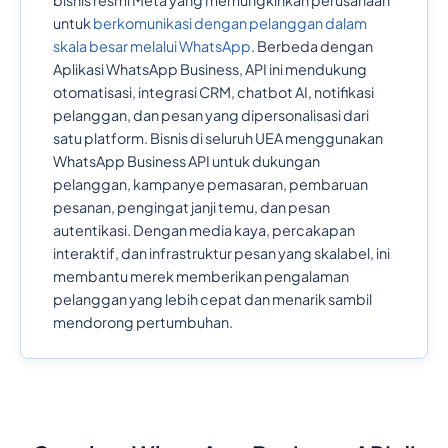
bisnis resmi Meta yang memungkinkan perusahaan
untuk
berkomunikasi dengan pelanggan dalam
skala besar melalui WhatsApp
. Berbeda dengan
Aplikasi WhatsApp Business, API ini mendukung
otomatisasi, integrasi CRM, chatbot AI, notifikasi
pelanggan, dan pesan yang dipersonalisasi dari
satu platform. Bisnis di seluruh UEA menggunakan
WhatsApp Business API untuk dukungan
pelanggan, kampanye pemasaran, pembaruan
pesanan, pengingat janji temu, dan pesan
autentikasi. Dengan media kaya, percakapan
interaktif, dan infrastruktur pesan yang skalabel, ini
membantu merek memberikan pengalaman
pelanggan yang lebih cepat dan menarik sambil
mendorong pertumbuhan.