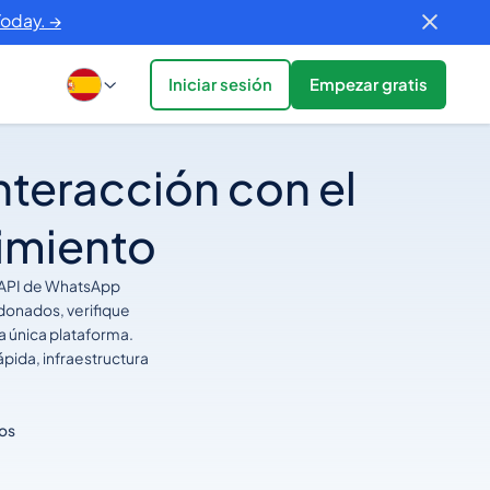
Today. →
Iniciar sesión
Empezar gratis
nteracción con el
cimiento
la API de WhatsApp
ndonados, verifique
a única plataforma.
pida, infraestructura
tos