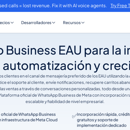
sed calls = lost revenue. Fix it with AI voice agents.
Try Free 
ecios
Desarrolladores
Recursos
Business EAU para la i
, automatización y cre
 clientes en el canal de mensajería preferido de los EAU utilizando 
ce el soporte al cliente, envíe notificaciones, recupere carritos aba
 las ventas a través de conversaciones personalizadas, todo desde un
Plataforma oficial de WhatsApp Business de Meta con incorporación rá
escalable y fiabilidad de nivel empresarial.
 oficial de WhatsApp Business
Incorporación rápida, crédi
✅
 infraestructura de Meta Cloud
gratuitos y soporte de
I
implementación dedicado