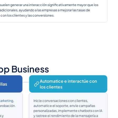
uelen generar una interacción significativamente mayor que los
dicionales, ayudando a las empresas a mejorar las tasas de
 con los clientes y las conversiones.
pp Business
Automatice e interactúe con
llas
los clientes
arketing
,
Inicie conversaciones con clientes,
probación.
automatice el soporte, envíe campañas
personalizadas, implemente chatbots con IA
s y
y rastree el rendimiento de la mensajería a