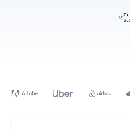
Flu
✅
aut