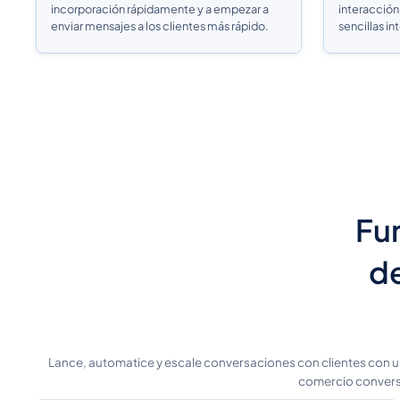
incorporación rápidamente y a empezar a
interacción 
enviar mensajes a los clientes más rápido.
sencillas in
Fun
de
Lance, automatice y escale conversaciones con clientes con 
comercio conversa