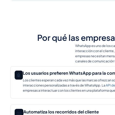
Por qué las empresa
WhatsApp es uno de los can
interacción con el cliente, 
empresas necesitan mensaj
canales de comunicación t
Los usuarios prefieren WhatsApp para la co
🤖
Los clientes esperan cada vez más que las marcas ofrezcan so
interacciones personalizadas a través de WhatsApp. La
API d
empresas a interactuar con los clientes en una plataforma que y
Automatiza los recorridos del cliente
🕵️‍♂️