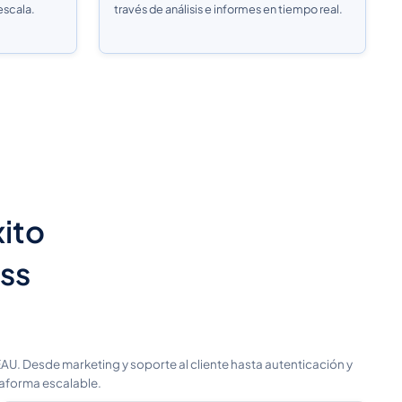
escala.
través de análisis e informes en tiempo real.
xito
ess
U. Desde marketing y soporte al cliente hasta autenticación y
taforma escalable.