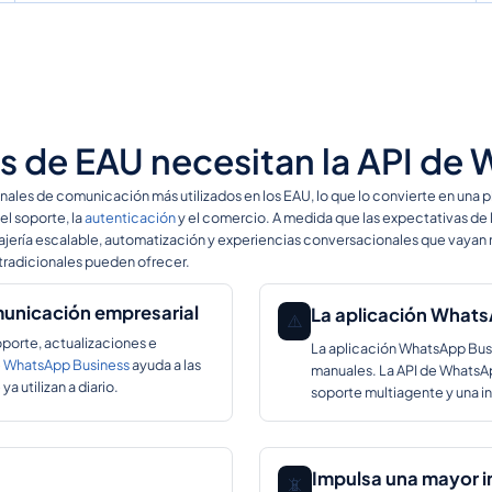
s de EAU necesitan la API de
ales de comunicación más utilizados en los EAU, lo que lo convierte en una p
el soporte, la
autenticación
y el comercio. A medida que las expectativas de l
ería escalable, automatización y experiencias conversacionales que vayan má
radicionales pueden ofrecer.
municación empresarial
La aplicación Whats
⚠️
porte, actualizaciones e
La aplicación WhatsApp Bus
e WhatsApp Business
ayuda a las
manuales. La API de WhatsA
a utilizan a diario.
soporte multiagente y una in
Impulsa una mayor i
📵