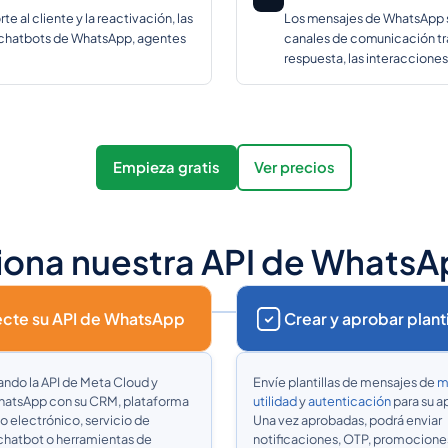
e al cliente y la reactivación, las
Los mensajes de WhatsApp s
 chatbots de WhatsApp, agentes
canales de comunicación tra
respuesta, las interacciones
Empieza gratis
Ver precios
ona nuestra API de WhatsA
cte su API de WhatsApp
Crear y aprobar planti
zando la API de Meta Cloud y
Envíe plantillas de mensajes de
m
atsApp con su CRM, plataforma
utilidad
y
autenticación
para su a
 electrónico, servicio de
Una vez aprobadas, podrá enviar
 chatbot o herramientas de
notificaciones, OTP, promocione