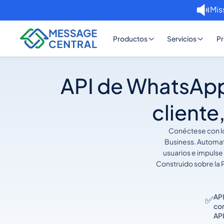
Mis
Productos
Servicios
Pr
API de WhatsApp 
cliente
Conéctese con los
Business. Automati
usuarios e impulse
Construido sobre la 
API
✅
con
AP