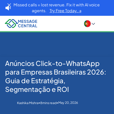
Missed calls = lost revenue. Fix it with AI voice
agents.
Try Free Today. →
Anúncios Click-to-WhatsApp
Home
Blog
WhatsApp
Anúncios Click-to-WhatsApp para Empresas
para Empresas Brasileiras 2026:
Brasileiras 2026: Guia de Estratégia, Segmentação e
ROI
Guia de Estratégia,
Segmentação e ROI
•
•
May 20, 2026
Kashika Mishra
8
mins read