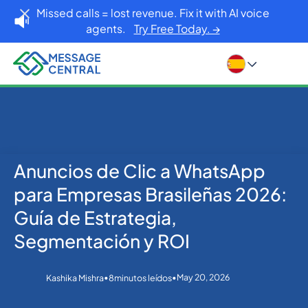
Missed calls = lost revenue. Fix it with AI voice
agents.
Try Free Today. →
Anuncios de Clic a WhatsApp
Inicio
Blog
WhatsApp
Anuncios de Clic a WhatsApp para Empresas
para Empresas Brasileñas 2026:
Brasileñas 2026: Guía de Estrategia, Segmentación y
ROI
Guía de Estrategia,
Segmentación y ROI
•
•
May 20, 2026
Kashika Mishra
8
minutos leídos