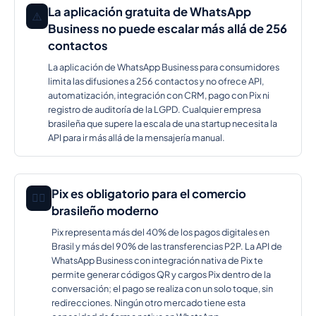
La aplicación gratuita de WhatsApp
⚠️
Business no puede escalar más allá de 256
contactos
La aplicación de WhatsApp Business para consumidores
limita las difusiones a 256 contactos y no ofrece API,
automatización, integración con CRM, pago con Pix ni
registro de auditoría de la LGPD. Cualquier empresa
brasileña que supere la escala de una startup necesita la
API para ir más allá de la mensajería manual.
Pix es obligatorio para el comercio
🕵️‍♂️
brasileño moderno
Pix representa más del 40% de los pagos digitales en
Brasil y más del 90% de las transferencias P2P. La API de
WhatsApp Business con integración nativa de Pix te
permite generar códigos QR y cargos Pix dentro de la
conversación; el pago se realiza con un solo toque, sin
redirecciones. Ningún otro mercado tiene esta