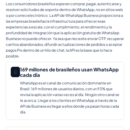
Los consumidores brasileños esperan comprar, pagar, autenticarse y
resolver solicitudes de soporte dentro de WhatsApp, no en sitios web
o por correo electrónico. La API de WhatsApp Business proporciona a
las empresas brasileñas la infraestructura para ofrecer esas
experiencias a escala, con el cumplimiento, el rendimiento y la
profundidad de integración que la aplicación gratuita de WhatsApp
Business no puede ofrecer. Ya sea que necesite enviar OTP, recuperar
carritos abandonados, difundir actualizaciones de pedidos o aceptar
pagos Pix dentro de un hilo de chat, la API es la base que lo hace
posible.
169 millones de brasileños usan WhatsApp
🤖
cada día
WhatsApp es el canal de comunicación dominante en
Brasil: 169 millones de usuarios diarios, con un 93% que
revisa la aplicación varias veces al día. Ningún otro canal se
le acerca. Llegar a los clientes en WhatsApp a través de la
API de Business es llegar a ellos donde ya pasan horas cada
día.