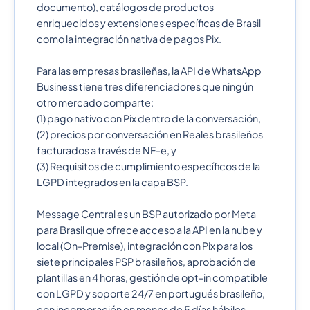
documento), catálogos de productos
enriquecidos y extensiones específicas de Brasil
como la integración nativa de pagos Pix.
Para las empresas brasileñas, la API de WhatsApp
Business tiene tres diferenciadores que ningún
otro mercado comparte:
(1) pago nativo con Pix dentro de la conversación,
(2) precios por conversación en Reales brasileños
facturados a través de NF-e, y
(3) Requisitos de cumplimiento específicos de la
LGPD integrados en la capa BSP.
Message Central es un BSP autorizado por Meta
para Brasil que ofrece acceso a la API en la nube y
local (On-Premise), integración con Pix para los
siete principales PSP brasileños, aprobación de
plantillas en 4 horas, gestión de opt-in compatible
con LGPD y soporte 24/7 en portugués brasileño,
con incorporación en menos de 5 días hábiles.