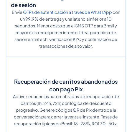
de sesión
Envíe
OTPs de autenticación a través de WhatsApp
con
un 99.9% de entrega y una latencia inferior a 10
segundos. Menor costo que el SMS OTP para Brasil y
mayor éxito en el primer intento. Ideal para inicio de
sesión en fintech, verificación KYC y confirmación de
transacciones de alto valor.
Recuperación de carritos abandonados
con pago Pix
Active secuencias automatizadas de recuperación de
carritos (1h, 24h, 72h) con lógica de descuento
progresivo. Genere códigos QR de Pix dentro de la
conversación para cerrar la venta al instante. Tasas de
recuperación típicas en Brasil: 18-28%, ROI 30-50x.