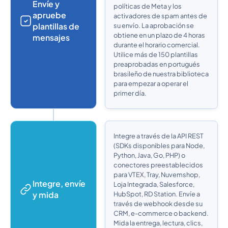
Envíe y
políticas de Meta y los
apruebe
activadores de spam antes de
plantillas de
su envío. La aprobación se
obtiene en un plazo de 4 horas
mensajes
durante el horario comercial.
Utilice más de 150 plantillas
preaprobadas en portugués
brasileño de nuestra biblioteca
para empezar a operar el
primer día.
Integre a través de la API REST
(SDKs disponibles para Node,
Python, Java, Go, PHP) o
conectores preestablecidos
para VTEX, Tray, Nuvemshop,
Integre, envíe
Loja Integrada, Salesforce,
y mida
HubSpot, RD Station. Envíe a
través de webhook desde su
CRM, e-commerce o backend.
Mida la entrega, lectura, clics,