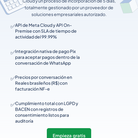
Cloud y un proceso de incorporación de 5 días,
totalmente gestionado por un proveedor de
soluciones empresariales autorizado.
✅
API de Meta Cloud y API On-
Premise con SLA de tiempo de
actividad del 99.99%
✅
Integración nativa de pago Pix
para aceptar pagos dentro de la
conversación de WhatsApp
✅
Precios por conversación en
Reales brasileños (R$) con
facturación NF-e
✅
Cumplimiento total con LGPD y
BACEN con registros de
consentimiento listos para
auditoría
Empieza gratis