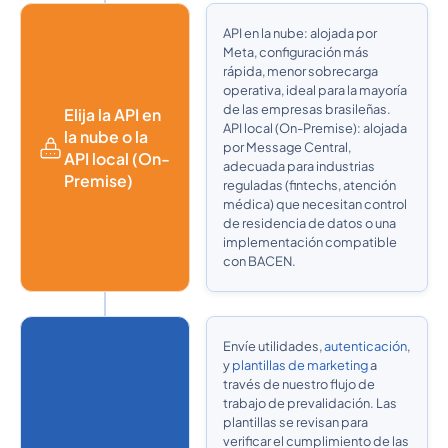
API en la nube: alojada por
Meta, configuración más
rápida, menor sobrecarga
operativa, ideal para la mayoría
de las empresas brasileñas.
Elija la API en
API local (On-Premise): alojada
la nube o la
por Message Central,
API local (On-
adecuada para industrias
Premise)
reguladas (fintechs, atención
médica) que necesitan control
de residencia de datos o una
implementación compatible
con BACEN.
Envíe utilidades,
autenticación
,
y
plantillas de marketing
a
través de nuestro flujo de
trabajo de prevalidación. Las
plantillas se revisan para
verificar el cumplimiento de las