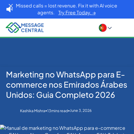
Missed calls = lost revenue. Fix it with AI voice
agents.
Try Free Today. →
Marketing no WhatsApp para E-
Home
Blog
WhatsApp
Marketing no WhatsApp para E-commerce nos
commerce nos Emirados Árabes
Emirados Árabes Unidos: Guia Completo 2026
Unidos: Guia Completo 2026
•
•
June 3, 2026
Kashika Mishra
13
mins read