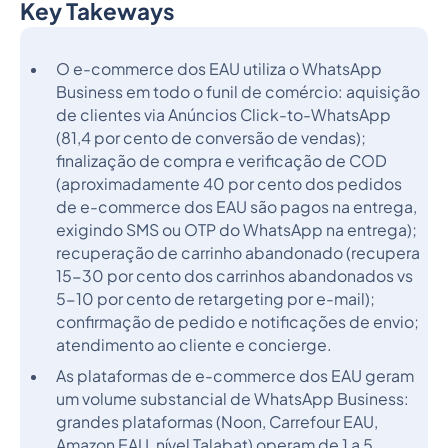
Key Takeways
Heading 2
O e-commerce dos EAU utiliza o WhatsApp
Business em todo o funil de comércio: aquisição
de clientes via Anúncios Click-to-WhatsApp
(81,4 por cento de conversão de vendas);
finalização de compra e verificação de COD
(aproximadamente 40 por cento dos pedidos
de e-commerce dos EAU são pagos na entrega,
exigindo SMS ou OTP do WhatsApp na entrega);
recuperação de carrinho abandonado (recupera
15-30 por cento dos carrinhos abandonados vs
5-10 por cento de retargeting por e-mail);
confirmação de pedido e notificações de envio;
atendimento ao cliente e concierge.
As plataformas de e-commerce dos EAU geram
um volume substancial de WhatsApp Business:
grandes plataformas (Noon, Carrefour EAU,
Amazon EAU, nível Talabat) operam de 1 a 5