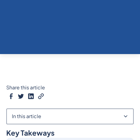
Share this article
In this article
Key Takeways
Heading 2