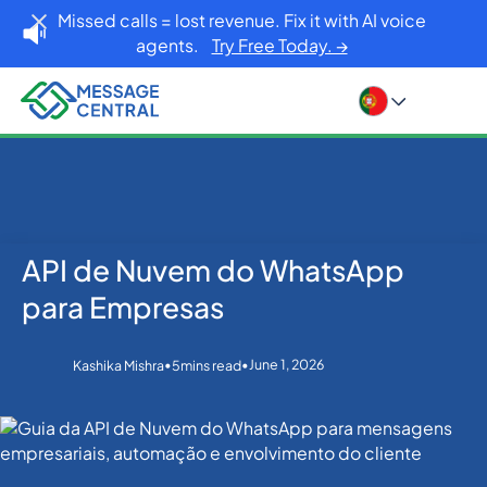
Missed calls = lost revenue. Fix it with AI voice
agents.
Try Free Today. →
API de Nuvem do WhatsApp
Home
Blog
WhatsApp
API de Nuvem do WhatsApp para Empresas
para Empresas
•
•
June 1, 2026
Kashika Mishra
5
mins read