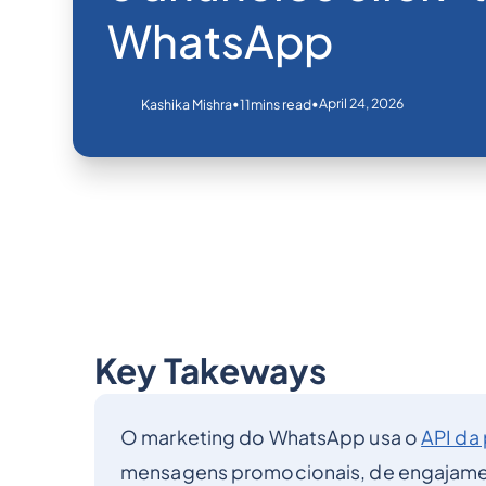
WhatsApp
•
•
April 24, 2026
Kashika Mishra
11
mins read
Key Takeways
O marketing do WhatsApp usa o
API da
mensagens promocionais, de engajamen