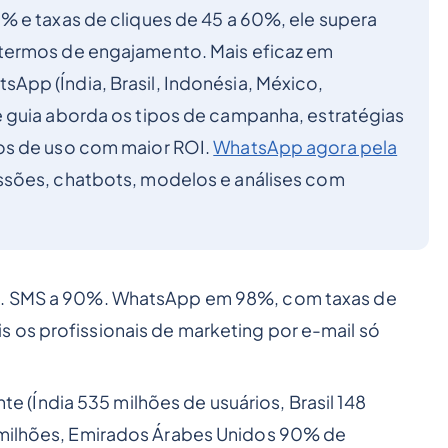
% e taxas de cliques de 45 a 60%, ele supera
termos de engajamento. Mais eficaz em
pp (Índia, Brasil, Indonésia, México,
 guia aborda os tipos de campanha, estratégias
os de uso com maior ROI.
WhatsApp agora pela
ssões, chatbots, modelos e análises com
0%. SMS a 90%. WhatsApp em 98%, com taxas de
 os profissionais de marketing por e-mail só
(Índia 535 milhões de usuários, Brasil 148
7 milhões, Emirados Árabes Unidos 90% de