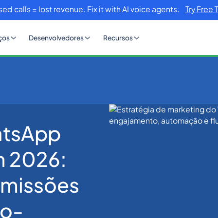
sed calls = lost revenue. Fix it with AI voice agents.
Try Free 
ços
Desenvolvedores
Recursos
atsApp
ara empresas em 2026: campanhas, transmissões e anúncios click-
m 2026:
smissões
to-