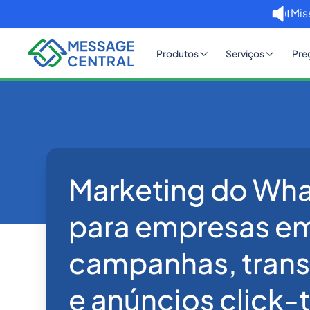
Mis
Produtos
Serviços
Pre
Marketing do Wh
Home
Blog
Marketing do WhatsApp p
WhatsApp
para empresas e
campanhas, tran
e anúncios click-