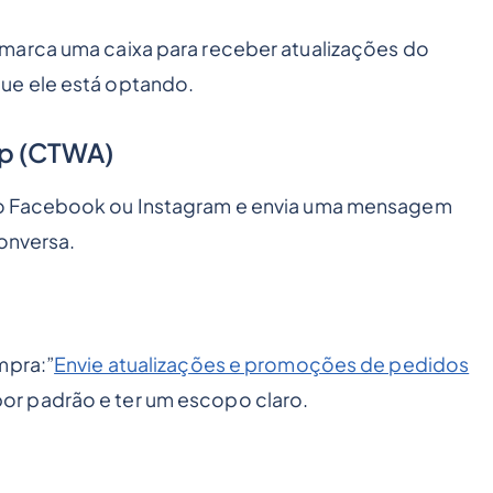
marca uma caixa para receber atualizações do
ue ele está optando.
pp (CTWA)
do Facebook ou Instagram e envia uma mensagem
onversa.
mpra:”
Envie atualizações e promoções de pedidos
or padrão e ter um escopo claro.