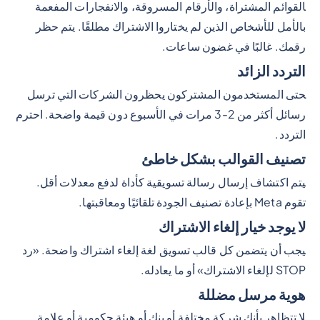
القوائم المشتراة، والأرقام المسروقة، والانفجارات المفعمة
بالأمل للأشخاص الذين لم يختاروا الاشتراك مطلقًا. يتم حظر
رقمك. غالبًا في غضون ساعات.
التردد الزائد
حتى المستخدمون المشتركون يحظرون الشركات التي ترسل
رسائل أكثر من 2-3 مرات في الأسبوع دون قيمة واضحة. احترم
التردد.
تصنيف القوالب بشكل خاطئ
يتم اكتشاف إرسال رسالة تسويقية كأداة لدفع معدلات أقل.
تقوم Meta بإعادة تصنيف الجودة تلقائيًا ومعاقبتها.
لا يوجد خيار إلغاء الاشتراك
يجب أن يتضمن كل قالب تسويق لغة إلغاء اشتراك واضحة. «رد
STOP لإلغاء الاشتراك» أو ما يعادله.
هوية مرسل مضللة
لا تتظاهر بأنك شركة مختلفة أو بنك أو هيئة حكومية أو علامة