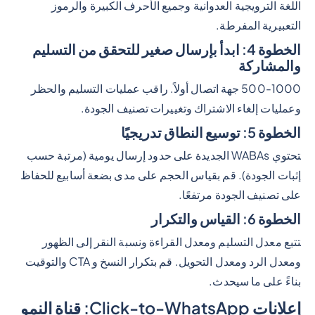
اللغة الترويجية العدوانية وجميع الأحرف الكبيرة والرموز
التعبيرية المفرطة.
الخطوة 4: ابدأ بإرسال صغير للتحقق من التسليم
والمشاركة
500-1000 جهة اتصال أولاً. راقب عمليات التسليم والحظر
وعمليات إلغاء الاشتراك وتغييرات تصنيف الجودة.
الخطوة 5: توسيع النطاق تدريجيًا
تحتوي WABAs الجديدة على حدود إرسال يومية (مرتبة حسب
إثبات الجودة). قم بقياس الحجم على مدى بضعة أسابيع للحفاظ
على تصنيف الجودة مرتفعًا.
الخطوة 6: القياس والتكرار
تتبع معدل التسليم ومعدل القراءة ونسبة النقر إلى الظهور
ومعدل الرد ومعدل التحويل. قم بتكرار النسخ و CTA والتوقيت
بناءً على ما سيحدث.
إعلانات Click-to-WhatsApp: قناة النمو