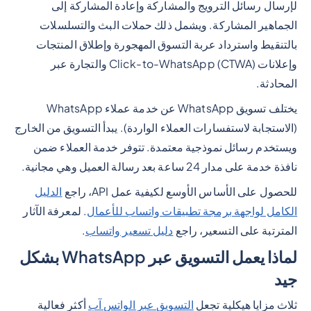
لإرسال رسائل الترويج والمشاركة وإعادة المشاركة إلى
الجماهير المشاركة. ويشمل ذلك حملات البث والتسلسلات
بالتنقيط واسترداد عربة التسوق المهجورة وإطلاق المنتجات
وإعلانات Click-to-WhatsApp (CTWA) والتجارة عبر
المحادثة.
يختلف تسويق WhatsApp عن خدمة عملاء WhatsApp
(الاستجابة لاستفسارات العملاء الواردة). يبدأ التسويق من الخارج
ويستخدم رسائل نموذجية معتمدة. تتوفر خدمة العملاء ضمن
نافذة خدمة على مدار 24 ساعة بعد رسالة العميل وهي مجانية.
للحصول على الأساس الأوسع لكيفية عمل API، راجع
الدليل
الكامل لواجهة برمجة تطبيقات واتساب للأعمال
. لمعرفة الآثار
المترتبة على التسعير، راجع
دليل تسعير واتساب
.
لماذا يعمل التسويق عبر WhatsApp بشكل
جيد
ثلاث مزايا هيكلية تجعل
التسويق عبر الواتس آب
أكثر فعالية