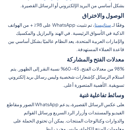
بشكل أساسي من البريد الإلكتروني أو الرسائل القصيرة.
الوصول والاختراق
وفقًا لـ
ستاتيستا
، تم تثبيت WhatsApp على 98٪ + من الهواتف
الذكية في الأسواق الرئيسية. في الهند والبرازيل والمكسيك
والإمارات العربية المتحدة، يعد النظام عالميًا بشكل أساسي بين
قاعدة العملاء المستهدفة.
معدلات الفتح والمشاركة
98% من معدلات الفتح، 45-60% نسبة النقر إلى الظهور. يتم
استلام الرسائل كإشعارات شخصية وليس رسائل بريد إلكتروني
تسويقية. الأهمية المتصورة أعلى.
وسائط تفاعلية غنية
على عكس الرسائل القصيرة، يدعم WhatsApp الصور ومقاطع
الفيديو والمستندات وأزرار الرد السريع ورسائل القوائم
والدوارات وكتالوجات المنتجات. يمكن أن تحتوي الحملة على
معلومات المنتج الكاملة، وليس مجرد رابط.