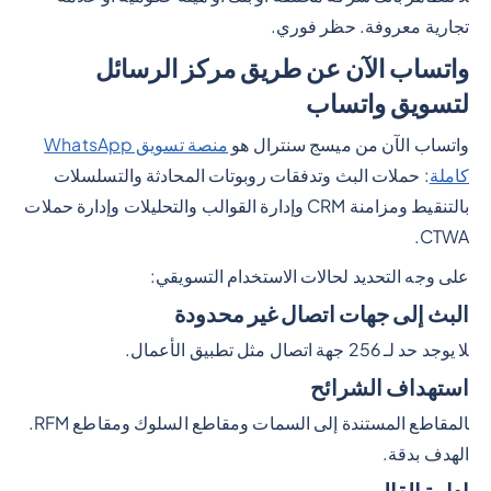
تجارية معروفة. حظر فوري.
واتساب الآن عن طريق مركز الرسائل
لتسويق واتساب
واتساب الآن من ميسج سنترال هو
منصة تسويق WhatsApp
كاملة
: حملات البث وتدفقات روبوتات المحادثة والتسلسلات
بالتنقيط ومزامنة CRM وإدارة القوالب والتحليلات وإدارة حملات
CTWA.
على وجه التحديد لحالات الاستخدام التسويقي:
البث إلى جهات اتصال غير محدودة
لا يوجد حد لـ 256 جهة اتصال مثل تطبيق الأعمال.
استهداف الشرائح
المقاطع المستندة إلى السمات ومقاطع السلوك ومقاطع RFM.
الهدف بدقة.
إدارة القالب