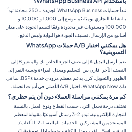
باستخدام WhatsApp Business API؟
تبدأ حسابات WhatsApp Business الجديدة بـ 250 محادثة تبدأ
بالنشاط التجاري يوميًا، ثم تتوسع إلى 1,000 و 10,000 و
100,000 ومستويات غير محدودة وفقًا لتقييم الجودة على مدار
أسابيع من الإرسال. تصنيف الجودة هو البوابة وليس الدفع.
هل يمكنني اختبار A/B حملات WhatsApp
التسويقية؟
نعم. أرسل البديل A إلى نصف الجزء الخاص بك والمتغير B إلى
النصف الآخر. قارن بين التسليم ومعدل القراءة ونسبة النقر إلى
الظهور والتحويل. كرر. يدعم معظم مزودي خدمة BSPs، بما في
ذلك WhatsApp Now، اختبار A/B الأصلي في أدوات الحملة.
كم مرة يمكنني مراسلة العملاء دون أن يتم حظري؟
تختلف درجة تحمل التردد حسب القطاع ونوع العمل. بالنسبة
للتجارة الإلكترونية، تبدو 2-3 رسائل أسبوعيًا مقبولة لمعظم
المستخدمين المشتركين. للخدمات المالية، 1-2. للألعاب/
الترفيه، 4-5. راقب معدل الكتلة واضبطه إذا ارتفع فوق 1٪.