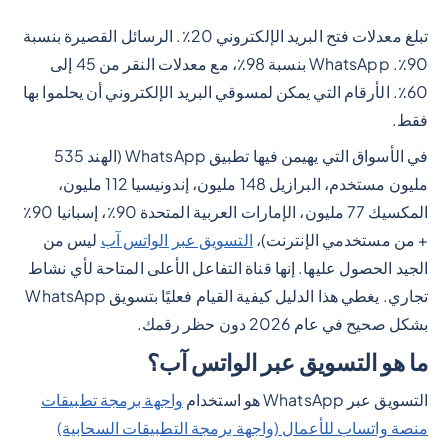
تبلغ معدلات فتح البريد الإلكتروني 20٪. الرسائل القصيرة بنسبة
90٪. WhatsApp بنسبة 98٪، مع معدلات النقر من 45 إلى
60٪. الأرقام التي يمكن لمسوقي البريد الإلكتروني أن يحلموا بها
فقط.
في الأسواق التي يهيمن فيها تطبيق WhatsApp (الهند 535
مليون مستخدم، البرازيل 148 مليون، إندونيسيا 112 مليون،
المكسيك 77 مليون، الإمارات العربية المتحدة 90٪، إسبانيا 90٪
+ من مستخدمي الإنترنت)،
التسويق عبر الواتس آب
ليس من
الجيد الحصول عليها. إنها قناة التفاعل الأعلى المتاحة لأي نشاط
تجاري. يغطي هذا الدليل كيفية القيام فعليًا بتسويق WhatsApp
بشكل صحيح في عام 2026 دون حظر رقمك.
ما هو التسويق عبر الواتس آب؟
التسويق عبر WhatsApp هو استخدام
واجهة برمجة تطبيقات
منصة واتساب للأعمال (واجهة برمجة التطبيقات السحابية)