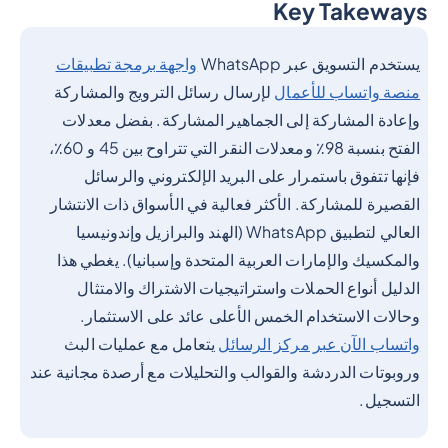
Key Takeways
Heading 2
يستخدم التسويق عبر WhatsApp
واجهة برمجة تطبيقات
منصة واتساب للأعمال
لإرسال رسائل الترويج والمشاركة
وإعادة المشاركة إلى الجماهير المشاركة. بفضل معدلات
الفتح بنسبة 98٪ ومعدلات النقر التي تتراوح بين 45 و 60٪،
فإنها تتفوق باستمرار على البريد الإلكتروني والرسائل
القصيرة للمشاركة. الأكثر فعالية في الأسواق ذات الانتشار
العالي لتطبيق WhatsApp (الهند والبرازيل وإندونيسيا
والمكسيك والإمارات العربية المتحدة وإسبانيا). يغطي هذا
الدليل أنواع الحملات واستراتيجيات الاشتراك والامتثال
وحالات الاستخدام الخمس الأعلى عائد على الاستثمار.
واتساب الآن عبر مركز الرسائل
يتعامل مع عمليات البث
وروبوتات الدردشة والقوالب والتحليلات مع أرصدة مجانية عند
التسجيل.