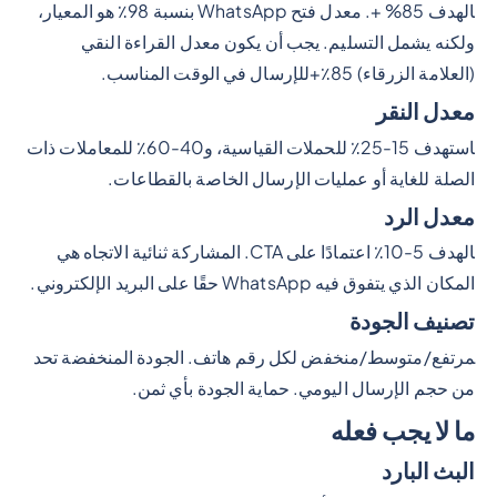
الهدف 85% +. معدل فتح WhatsApp بنسبة 98٪ هو المعيار،
ولكنه يشمل التسليم. يجب أن يكون معدل القراءة النقي
(العلامة الزرقاء) 85٪+للإرسال في الوقت المناسب.
معدل النقر
استهدف 15-25٪ للحملات القياسية، و40-60٪ للمعاملات ذات
الصلة للغاية أو عمليات الإرسال الخاصة بالقطاعات.
معدل الرد
الهدف 5-10٪ اعتمادًا على CTA. المشاركة ثنائية الاتجاه هي
المكان الذي يتفوق فيه WhatsApp حقًا على البريد الإلكتروني.
تصنيف الجودة
مرتفع/متوسط/منخفض لكل رقم هاتف. الجودة المنخفضة تحد
من حجم الإرسال اليومي. حماية الجودة بأي ثمن.
ما لا يجب فعله
البث البارد