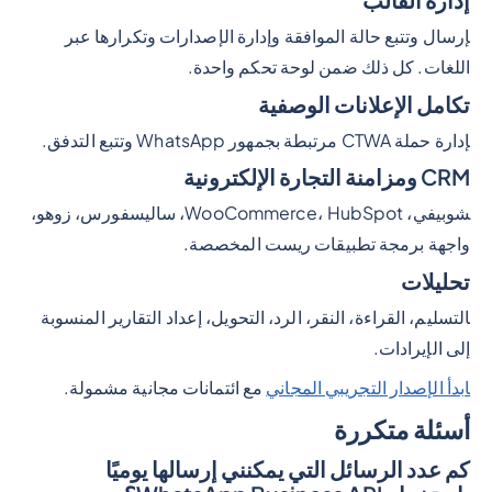
إرسال وتتبع حالة الموافقة وإدارة الإصدارات وتكرارها عبر
اللغات. كل ذلك ضمن لوحة تحكم واحدة.
تكامل الإعلانات الوصفية
إدارة حملة CTWA مرتبطة بجمهور WhatsApp وتتبع التدفق.
CRM ومزامنة التجارة الإلكترونية
شوبيفي، WooCommerce، HubSpot، ساليسفورس، زوهو،
واجهة برمجة تطبيقات ريست المخصصة.
تحليلات
التسليم، القراءة، النقر، الرد، التحويل، إعداد التقارير المنسوبة
إلى الإيرادات.
ابدأ الإصدار التجريبي المجاني
مع ائتمانات مجانية مشمولة.
أسئلة متكررة
كم عدد الرسائل التي يمكنني إرسالها يوميًا